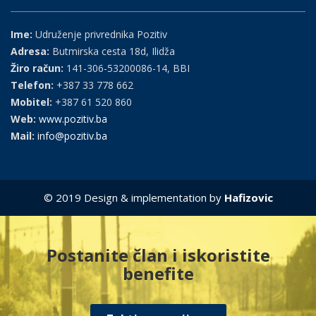
Ime:
Udruženje privrednika Pozitiv
Adresa:
Butmirska cesta 18d, Ilidža
Žiro račun:
141-306-53200086-14, BBI
Telefon:
+387 33 778 662
Mobitel:
+387 61 520 860
Web:
www.pozitiv.ba
Mail:
info@pozitiv.ba
© 2019 Design & implementation by
Hafizovic
Postanite član i iskoristite
benefite