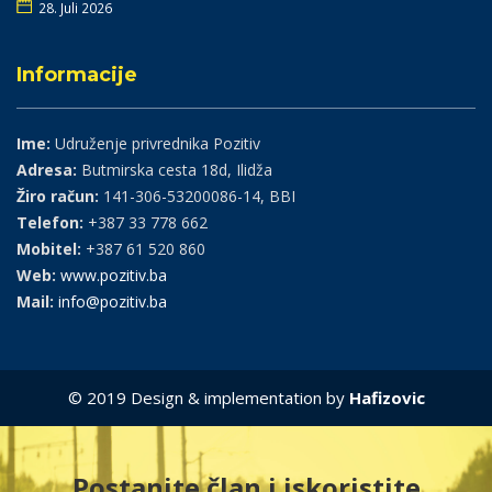
28. Juli 2026
Informacije
Ime:
Udruženje privrednika Pozitiv
Adresa:
Butmirska cesta 18d, Ilidža
Žiro račun:
141-306-53200086-14, BBI
Telefon:
+387 33 778 662
Mobitel:
+387 61 520 860
Web:
www.pozitiv.ba
Mail:
info@pozitiv.ba
© 2019 Design & implementation by
Hafizovic
Postanite član i iskoristite