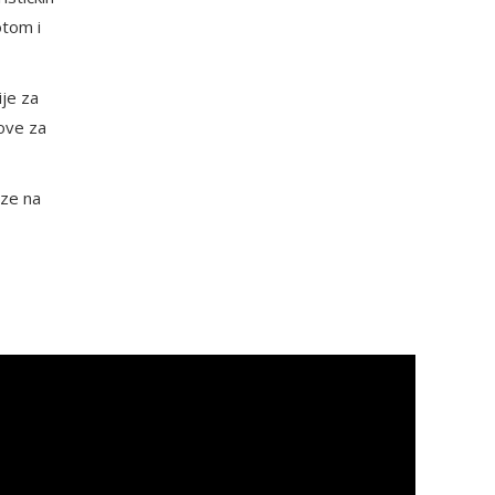
otom i
ije za
tove za
eze na