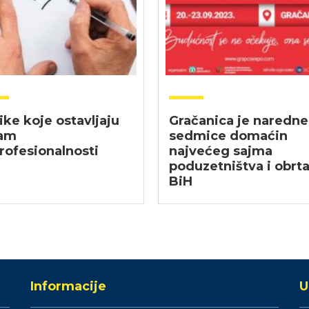
ike koje ostavljaju
Gračanica je naredne
am
sedmice domaćin
rofesionalnosti
najvećeg sajma
poduzetništva i obrta
BiH
Informacije
U