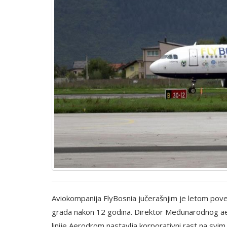
Aviokompanija FlyBosnia jučerašnjim je letom pove
grada nakon 12 godina. Direktor Međunarodnog ae
linije Aerodrom nastavlja korporativni rast na svim 