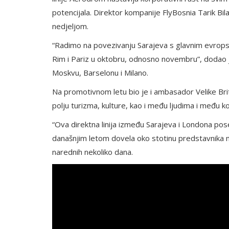
potencijala. Direktor kompanije FlyBosnia Tarik Bila
nedjeljom.
“Radimo na povezivanju Sarajeva s glavnim evropski
Rim i Pariz u oktobru, odnosno novembru”, dodao je
Moskvu, Barselonu i Milano.
Na promotivnom letu bio je i ambasador Velike Brit
polju turizma, kulture, kao i među ljudima i među 
“Ova direktna linija između Sarajeva i Londona poseb
današnjim letom dovela oko stotinu predstavnika medi
narednih nekoliko dana.