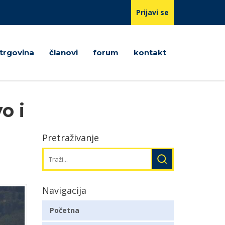
Prijavi se
trgovina
članovi
forum
kontakt
o i
Pretraživanje
Navigacija
Početna