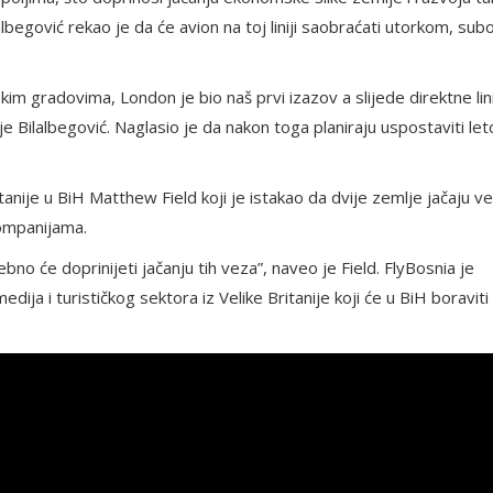
lbegović rekao je da će avion na toj liniji saobraćati utorkom, sub
m gradovima, London je bio naš prvi izazov a slijede direktne lin
 Bilalbegović. Naglasio je da nakon toga planiraju uspostaviti le
anije u BiH Matthew Field koji je istakao da dvije zemlje jačaju v
kompanijama.
no će doprinijeti jačanju tih veza”, naveo je Field. FlyBosnia je
ja i turističkog sektora iz Velike Britanije koji će u BiH boraviti