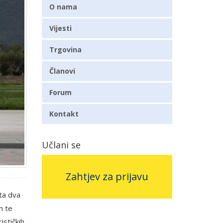
O nama
Vijesti
Trgovina
Članovi
Forum
Kontakt
Učlani se
Zahtjev za prijavu
ta dva
m te
ističkih