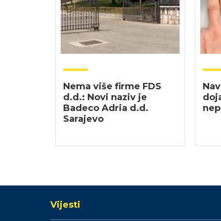
Nema više firme FDS
Nav
d.d.: Novi naziv je
doj
Badeco Adria d.d.
nep
Sarajevo
Vijesti