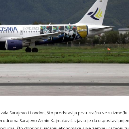
zala Sarajevo i London, što predstavlja prvu zračnu vezu između 
rodroma Sarajevo Armin Kajmaković izjavio je da uspostavljanje
poljima, što doprinosi jačanju ekonomske slike zemlje i razvoju tur