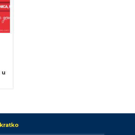
 u
kratko