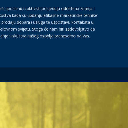
ši uposlenici i aktivisti posjeduju određena znanja i
kustva kada su upitanju efikasne marketinške tehnike
 prodaju dobara i usluga te uspostavu kontakata u
slovnom svijetu. Stoga će nam biti zadovoljstvo da
anje i iskustva našeg osoblja prenesemo na Vas.