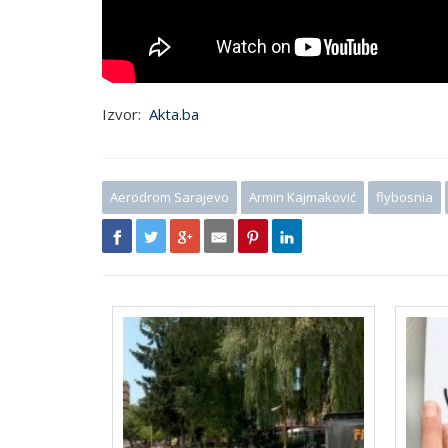
Izvor:
Akta.ba
Aerodrom Sarajevo
Armin Kajmaković
flybosnia