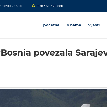
: 08:00 - 16:00
+387 61 520 860
početna
o nama
vijesti
Bosnia povezala Sarajev