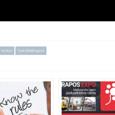
london
Tarik Bilalbegović