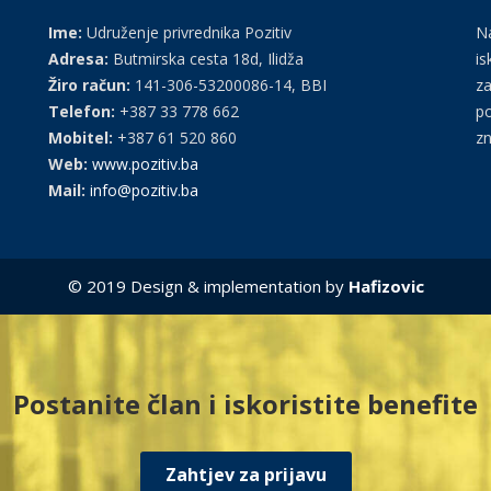
Ime:
Udruženje privrednika Pozitiv
Na
Adresa:
Butmirska cesta 18d, Ilidža
is
Žiro račun:
141-306-53200086-14, BBI
za
Telefon:
+387 33 778 662
po
Mobitel:
+387 61 520 860
zn
Web:
www.pozitiv.ba
Mail:
info@pozitiv.ba
© 2019 Design & implementation by
Hafizovic
Postanite član i iskoristite benefite
Zahtjev za prijavu