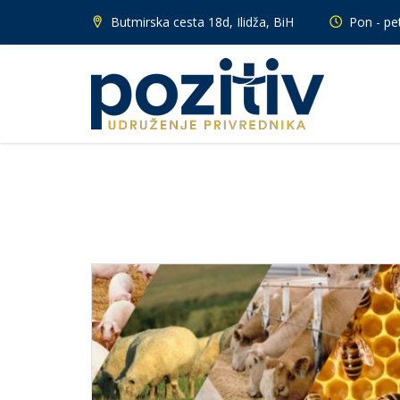
Butmirska cesta 18d, Ilidža, BiH
Pon - pet