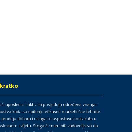
kratko
ši uposlenici i aktivisti posjeduju određena znanja i
kustva kada su upitanju efikasne marketinške tehnike
 prodaju dobara i usluga te uspostavu kontakata u
slovnom svijetu. Stoga će nam biti zadovoljstvo da