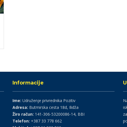
Informacije
U
Ime:
Udruženje privrednika Pozitiv
Na
Adresa:
Butmirska cesta 18d, Ilidža
is
Žiro račun:
141-306-53200086-14, BBI
za
Telefon:
+387 33 778 662
po