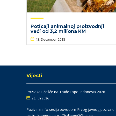
Poticaji animalnoj proizvodnji
veći od 3,2 miliona KM
13. Decembar 2018
Vijesti
Poziv za učešće na Trade Expo Indonesia 2026
28. Juli 2026
Poziv na info sesiju povodom Prvog javnog poziva u
okviru komponente „Challenge2Change i