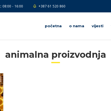
: 08:00 - 16:00
+387 61 520 860
početna
o nama
vijesti
animalna proizvodnja