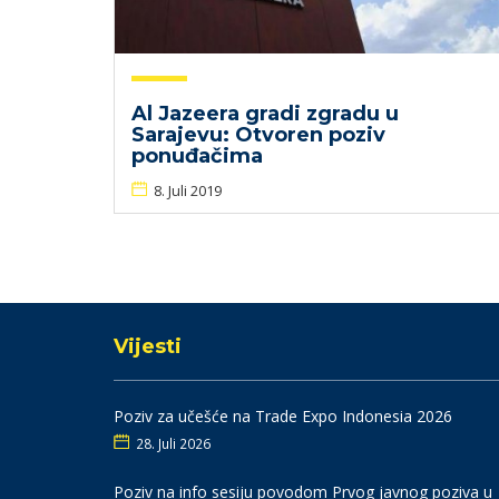
Al Jazeera gradi zgradu u
Sarajevu: Otvoren poziv
ponuđačima
8. Juli 2019
Vijesti
Poziv za učešće na Trade Expo Indonesia 2026
28. Juli 2026
Poziv na info sesiju povodom Prvog javnog poziva u