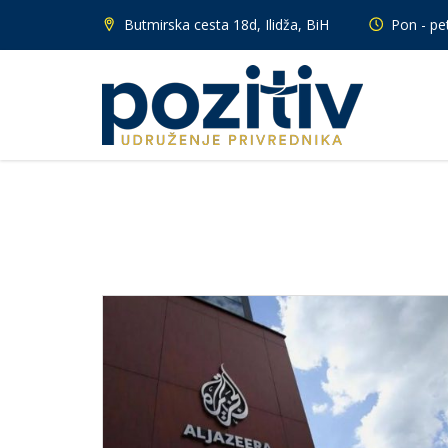
Butmirska cesta 18d, Ilidža, BiH
Pon - pet