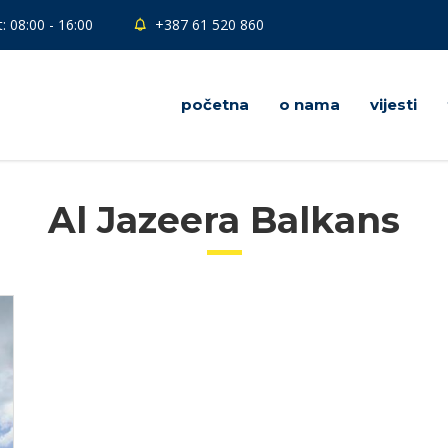
: 08:00 - 16:00
+387 61 520 860
početna
o nama
vijesti
Al Jazeera Balkans