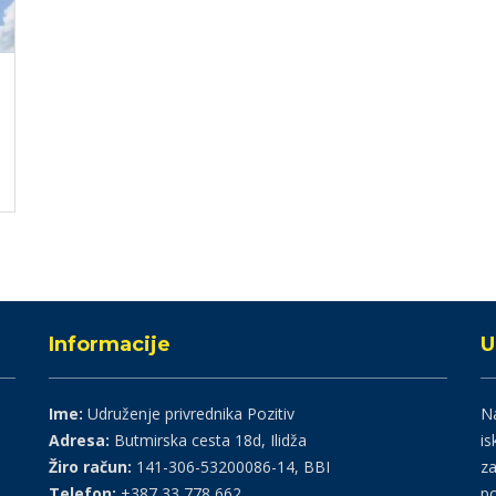
Informacije
U
Ime:
Udruženje privrednika Pozitiv
Na
Adresa:
Butmirska cesta 18d, Ilidža
is
Žiro račun:
141-306-53200086-14, BBI
za
Telefon:
+387 33 778 662
po