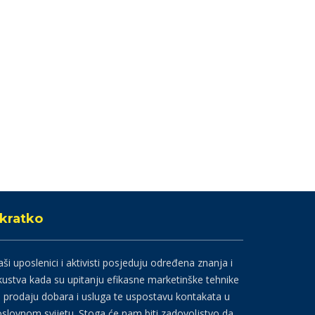
kratko
ši uposlenici i aktivisti posjeduju određena znanja i
kustva kada su upitanju efikasne marketinške tehnike
 prodaju dobara i usluga te uspostavu kontakata u
slovnom svijetu. Stoga će nam biti zadovoljstvo da