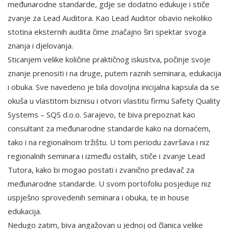
međunarodne standarde, gdje se dodatno edukuje i stiče
zvanje za Lead Auditora. Kao Lead Auditor obavio nekoliko
stotina eksternih audita čime značajno širi spektar svoga
znanja i djelovanja.
Sticanjem velike količine praktičnog iskustva, počinje svoje
znanje prenositi i na druge, putem raznih seminara, edukacija
i obuka. Sve navedeno je bila dovoljna inicijalna kapsula da se
okuša u vlastitom biznisu i otvori vlastitu firmu Safety Quality
Systems – SQS d.o.o. Sarajevo, te biva prepoznat kao
consultant za međunarodne standarde kako na domaćem,
tako i na regionalnom tržištu. U tom periodu završava i niz
regionalnih seminara i između ostalih, stiče i zvanje Lead
Tutora, kako bi mogao postati i zvanično predavač za
međunarodne standarde. U svom portofoliu posjeduje niz
uspješno sprovedenih seminara i obuka, te in house
edukacija.
Nedugo zatim, biva angažovan u jednoj od članica velike