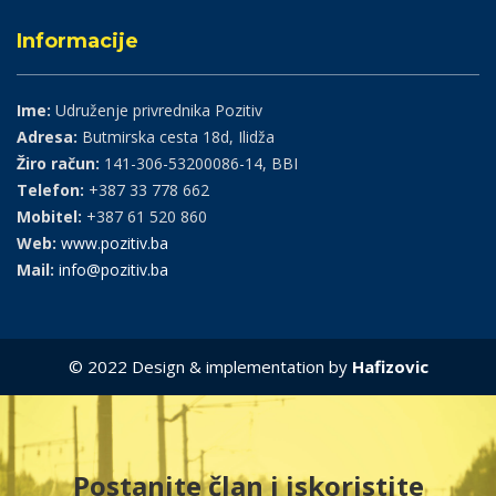
Informacije
Ime:
Udruženje privrednika Pozitiv
Adresa:
Butmirska cesta 18d, Ilidža
Žiro račun:
141-306-53200086-14, BBI
Telefon:
+387 33 778 662
Mobitel:
+387 61 520 860
Web:
www.pozitiv.ba
Mail:
info@pozitiv.ba
© 2022 Design & implementation by
Hafizovic
Postanite član i iskoristite