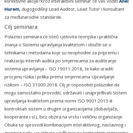
korektivne akcije?Kroz interaktivni seminar će vas voditi
Anel
Hurem
, dugogodišnji Lead Auditor, Lead Tutor i konsultant
za međunarodne standarde.
Cilj seminara:
Polaznici seminara će steći cjelovita teorijska i praktična
znanja o Sistemu upravljanja kvalitetom i obučiti se o
tehnikama i metodama koje su neophodne za pripremu i
realizaciju internih audita po smjernicama za auditiranje
sistema upravljanja – ISO 19011:2018, te kako uraditi
procjenu rizika i prilika prema smjernicama Upravljanje
rizikom – ISO 31000:2018. Cilj je osposobiti polaznike da
mogu samostalno provoditi, održavati i unaprjeđivati Sistem
upravljanja kvalitetom prema normi ISO 9001:2015 ili
kontrolisati sistem u drugim organizacijama (dobavljače,
kooperante i sl.), bez obzira na vrstu i veličinu organizacije.
Obuka se sprovodi kombinacijom interaktivnog, nastavnog i
grupnog rada, uz aktivno vježbanje na konkretnim primjerima