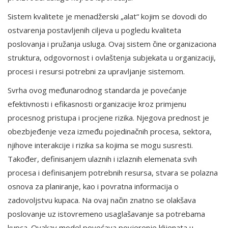
Sistem kvalitete je menadžerski „alat“ kojim se dovodi do
ostvarenja postavljenih ciljeva u pogledu kvaliteta
poslovanja i pružanja usluga. Ovaj sistem čine organizaciona
struktura, odgovornost i ovlaštenja subjekata u organizaciji,
procesi i resursi potrebni za upravljanje sistemom.
Svrha ovog međunarodnog standarda je povećanje
efektivnosti i efikasnosti organizacije kroz primjenu
procesnog pristupa i procjene rizika. Njegova prednost je
obezbjeđenje veza između pojedinačnih procesa, sektora,
njihove interakcije i rizika sa kojima se mogu susresti.
Također, definisanjem ulaznih i izlaznih elemenata svih
procesa i definisanjem potrebnih resursa, stvara se polazna
osnova za planiranje, kao i povratna informacija o
zadovoljstvu kupaca. Na ovaj način znatno se olakšava
poslovanje uz istovremeno usaglašavanje sa potrebama
kupca. Ovakav model povećava povjerenje klijenata u