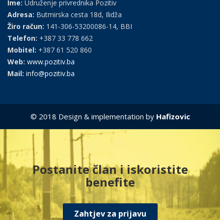
Ime:
Udruženje privrednika Pozitiv
Adresa:
Butmirska cesta 18d, Ilidža
Žiro račun:
141-306-53200086-14, BBI
Telefon:
+387 33 778 662
Mobitel:
+387 61 520 860
Web:
www.pozitiv.ba
Mail:
info@pozitiv.ba
© 2018 Design & implementation by
Hafizovic
Postanite član i iskoristite
benefite
Zahtjev za prijavu