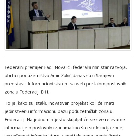
Federalni premijer Fadil Novalić i federalni ministar razvoja,
obrta i poduzetništva Amir Zukić danas su u Sarajevu
predstavili Informacioni sistem sa web portalom poslovnih
zona u Federaciji BiH.
To je, kako su istakli, inovativan projekat koji će imati
jedinstvenu informacionu bazu poduzetničkih zona u
Federaciji. Na jednom mjestu skupljat će se sve relevatne
informacije o poslovnim zonama kao što su: lokacija zone,
izgrađenost infrastrukture u zoni i do zone, popis firmi u