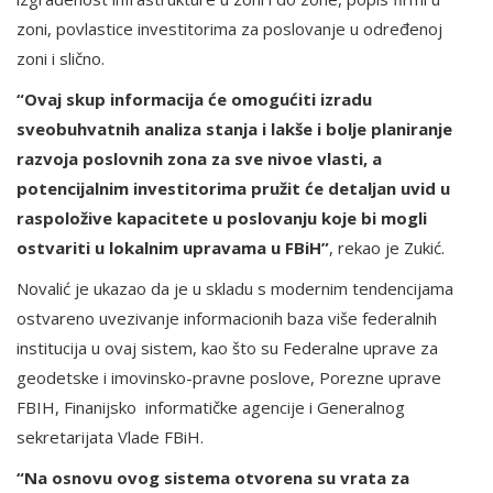
zoni, povlastice investitorima za poslovanje u određenoj
zoni i slično.
“Ovaj skup informacija će omogućiti izradu
sveobuhvatnih analiza stanja i lakše i bolje planiranje
razvoja poslovnih zona za sve nivoe vlasti, a
potencijalnim investitorima pružit će detaljan uvid u
raspoložive kapacitete u poslovanju koje bi mogli
ostvariti u lokalnim upravama u FBiH”
, rekao je Zukić.
Novalić je ukazao da je u skladu s modernim tendencijama
ostvareno uvezivanje informacionih baza više federalnih
institucija u ovaj sistem, kao što su Federalne uprave za
geodetske i imovinsko-pravne poslove, Porezne uprave
FBIH, Finanijsko informatičke agencije i Generalnog
sekretarijata Vlade FBiH.
“Na osnovu ovog sistema otvorena su vrata za