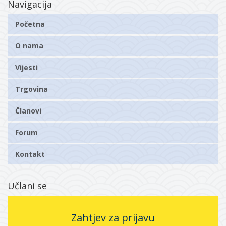
Navigacija
Početna
O nama
Vijesti
Trgovina
Članovi
Forum
Kontakt
Učlani se
Zahtjev za prijavu