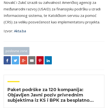
Novalić i Zukić izrazili su zahvalnost Američkoj agenciji za
međunarodni razvoj (USAID) za finansijsku podršku u izradi
Informacionog sistema, te Katoličkom servisu za pomoć
(CRS) za veliku posvećenost kao implementatoru projekta.
Izvor:
Akta.ba
poslovne zone
Paket podrške za 120 kompanija:
Objavljen Javni poziv privrednim
subjektima iz KS i BPK za besplatno...