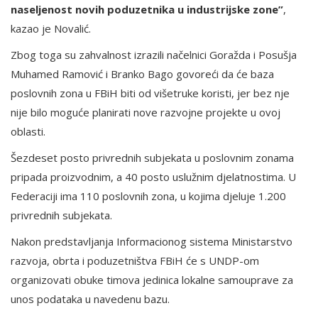
naseljenost novih poduzetnika u industrijske zone”
,
kazao je Novalić.
Zbog toga su zahvalnost izrazili načelnici Goražda i Posušja
Muhamed Ramović i Branko Bago govoreći da će baza
poslovnih zona u FBiH biti od višetruke koristi, jer bez nje
nije bilo moguće planirati nove razvojne projekte u ovoj
oblasti.
Šezdeset posto privrednih subjekata u poslovnim zonama
pripada proizvodnim, a 40 posto uslužnim djelatnostima. U
Federaciji ima 110 poslovnih zona, u kojima djeluje 1.200
privrednih subjekata.
Nakon predstavljanja Informacionog sistema Ministarstvo
razvoja, obrta i poduzetništva FBiH će s UNDP-om
organizovati obuke timova jedinica lokalne samouprave za
unos podataka u navedenu bazu.