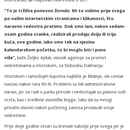
“To je tržište ponovno živnulo. Mi to vidimo prije svega
po našim internetskim stranicama i klikanosti, što
naravno redovito pratimo. Dok smo lani, nakon sedam-
osam godina stanke, realizirali prodaju dviju ili triju
kuća, ove godine, iako smo tek na njezinu
kalendarskom početku, to bi moglo biti i puno
više”,
kaže Željko Ajduk, vlasnik agencije za promet
nekretninama u Imotskom, za Slobodnu Dalmaciju.
Imotskom i tamošnjim kupcima najbliže je Blidinje, ski-centar
nastao nakon rata 90-ih. Problemi su bili administrativne
naravi, jer se radi o parku prirode i nedostajali su planovi svih
vrsta, kao i sređene vlasničke knjige, tako da su mnogi
privatni vlasnici nakon početnog zanosa prodavali svoje
nekretnine.
Prije dvije godine stvari su krenule nabolje prije svega jer je