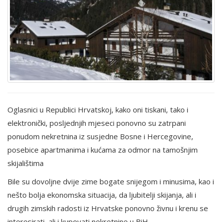
Oglasnici u Republici Hrvatskoj, kako oni tiskani, tako i
elektronički, posljednjih mjeseci ponovno su zatrpani
ponudom nekretnina iz susjedne Bosne i Hercegovine,
posebice apartmanima i kućama za odmor na tamošnjim
skijalištima
Bile su dovoljne dvije zime bogate snijegom i minusima, kao i
nešto bolja ekonomska situacija, da ljubitelji skijanja, ali i
drugih zimskih radosti iz Hrvatske ponovno živnu i krenu se
interesirati, ali i kupovati nekretnine u BiH.