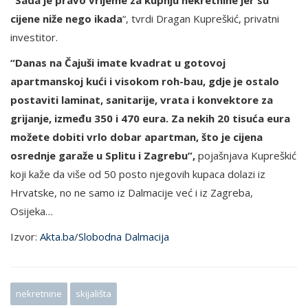
“Sada je pravo vrijeme za kupnju nekretnine jer su
cijene niže nego ikada
“, tvrdi Dragan Kupreškić, privatni
investitor.
“Danas na Čajuši imate kvadrat u gotovoj
apartmanskoj kući i visokom roh-bau, gdje je ostalo
postaviti laminat, sanitarije, vrata i konvektore za
grijanje, između 350 i 470 eura. Za nekih 20 tisuća eura
možete dobiti vrlo dobar apartman, što je cijena
osrednje garaže u Splitu i Zagrebu”,
pojašnjava Kupreškić
koji kaže da više od 50 posto njegovih kupaca dolazi iz
Hrvatske, no ne samo iz Dalmacije već i iz Zagreba,
Osijeka…
Izvor:
Akta.ba
/
Slobodna Dalmacija
nekretnine
skijališta