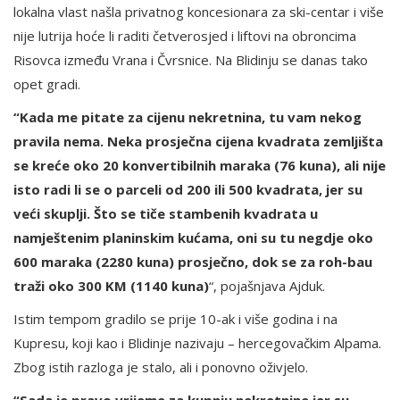
lokalna vlast našla privatnog koncesionara za ski-centar i više
nije lutrija hoće li raditi četverosjed i liftovi na obroncima
Risovca između Vrana i Čvrsnice. Na Blidinju se danas tako
opet gradi.
“Kada me pitate za cijenu nekretnina, tu vam nekog
pravila nema. Neka prosječna cijena kvadrata zemljišta
se kreće oko 20 konvertibilnih maraka (76 kuna), ali nije
isto radi li se o parceli od 200 ili 500 kvadrata, jer su
veći skuplji. Što se tiče stambenih kvadrata u
namještenim planinskim kućama, oni su tu negdje oko
600 maraka (2280 kuna) prosječno, dok se za roh-bau
traži oko 300 KM (1140 kuna)
“, pojašnjava Ajduk.
Istim tempom gradilo se prije 10-ak i više godina i na
Kupresu, koji kao i Blidinje nazivaju – hercegovačkim Alpama.
Zbog istih razloga je stalo, ali i ponovno oživjelo.