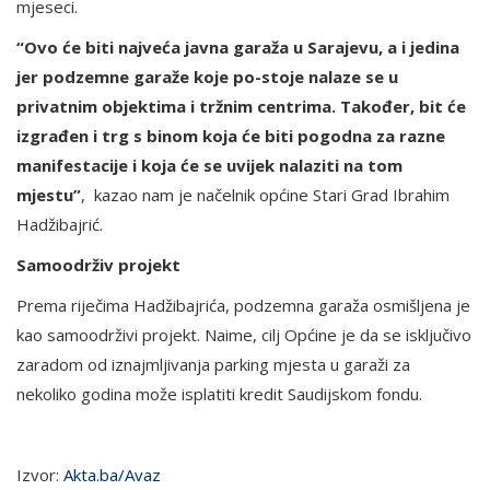
mjeseci.
“Ovo će biti najveća javna garaža u Sarajevu, a i jedina
jer podzemne garaže koje po-stoje nalaze se u
privatnim objektima i tržnim centrima. Također, bit će
izgrađen i trg s binom koja će biti pogodna za razne
manifestacije i koja će se uvijek nalaziti na tom
mjestu”
, kazao nam je načelnik općine Stari Grad Ibrahim
Hadžibajrić.
Samoodrživ projekt
Prema riječima Hadžibajrića, podzemna garaža osmišljena je
kao samoodrživi projekt. Naime, cilj Općine je da se isključivo
zaradom od iznajmljivanja parking mjesta u garaži za
nekoliko godina može isplatiti kredit Saudijskom fondu.
Izvor:
Akta.ba/Avaz