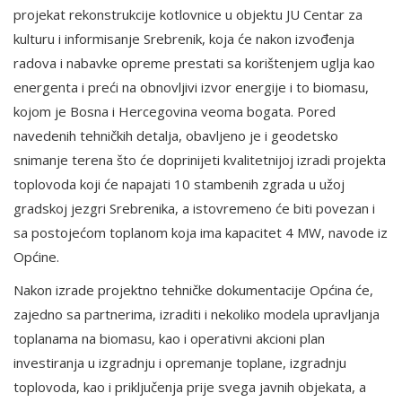
projekat rekonstrukcije kotlovnice u objektu JU Centar za
kulturu i informisanje Srebrenik, koja će nakon izvođenja
radova i nabavke opreme prestati sa korištenjem uglja kao
energenta i preći na obnovljivi izvor energije i to biomasu,
kojom je Bosna i Hercegovina veoma bogata. Pored
navedenih tehničkih detalja, obavljeno je i geodetsko
snimanje terena što će doprinijeti kvalitetnijoj izradi projekta
toplovoda koji će napajati 10 stambenih zgrada u užoj
gradskoj jezgri Srebrenika, a istovremeno će biti povezan i
sa postojećom toplanom koja ima kapacitet 4 MW, navode iz
Općine.
Nakon izrade projektno tehničke dokumentacije Općina će,
zajedno sa partnerima, izraditi i nekoliko modela upravljanja
toplanama na biomasu, kao i operativni akcioni plan
investiranja u izgradnju i opremanje toplane, izgradnju
toplovoda, kao i priključenja prije svega javnih objekata, a