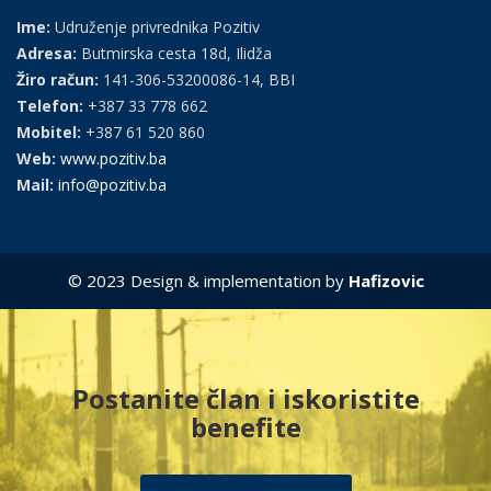
Ime:
Udruženje privrednika Pozitiv
Adresa:
Butmirska cesta 18d, Ilidža
Žiro račun:
141-306-53200086-14, BBI
Telefon:
+387 33 778 662
Mobitel:
+387 61 520 860
Web:
www.pozitiv.ba
Mail:
info@pozitiv.ba
© 2023 Design & implementation by
Hafizovic
Postanite član i iskoristite
benefite