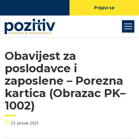
Prijavi se
Obavijest za
poslodavce i
zaposlene – Porezna
kartica (Obrazac PK–
1002)
23. Januar 2023