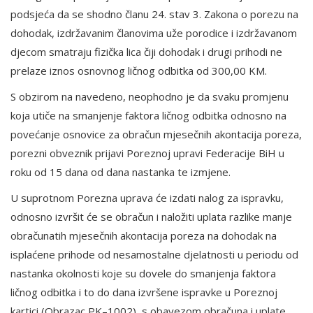
podsjeća da se shodno članu 24. stav 3. Zakona o porezu na
dohodak, izdržavanim članovima uže porodice i izdržavanom
djecom smatraju fizička lica čiji dohodak i drugi prihodi ne
prelaze iznos osnovnog ličnog odbitka od 300,00 KM.
S obzirom na navedeno, neophodno je da svaku promjenu
koja utiče na smanjenje faktora ličnog odbitka odnosno na
povećanje osnovice za obračun mjesečnih akontacija poreza,
porezni obveznik prijavi Poreznoj upravi Federacije BiH u
roku od 15 dana od dana nastanka te izmjene.
U suprotnom Porezna uprava će izdati nalog za ispravku,
odnosno izvršit će se obračun i naložiti uplata razlike manje
obračunatih mjesečnih akontacija poreza na dohodak na
isplaćene prihode od nesamostalne djelatnosti u periodu od
nastanka okolnosti koje su dovele do smanjenja faktora
ličnog odbitka i to do dana izvršene ispravke u Poreznoj
kartici (Obrazac PK–1002), s obavezom obračuna i uplate