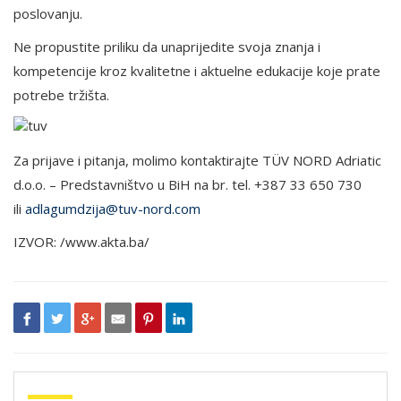
poslovanju.
Ne propustite priliku da unaprijedite svoja znanja i
kompetencije kroz kvalitetne i aktuelne edukacije koje prate
potrebe tržišta.
Za prijave i pitanja, molimo kontaktirajte TÜV NORD Adriatic
d.o.o. – Predstavništvo u BiH na br. tel. +387 33 650 730
ili
adlagumdzija@tuv-nord.com
IZVOR: /www.akta.ba/