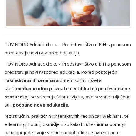
TÜV NORD Adriatic d.o.o. – Predstavništvo u BiH s ponosom
predstavlja novi raspored edukacija.
TÜV NORD Adriatic d.o.o. – Predstavništvo u BiH s ponosom
predstavlja novi raspored edukacija. Pored postojećih
i
akreditiranih seminara
putem kojih možete
steći
međunarodno priznate certifikate i profesionalne
statuse
koji se vrednuju širom svijeta, ove sezone uključene
su i
potpuno nove edukacije.
Niz stručnih, praktičnih i interaktivnih radionica i webinara, te
e-learning moduli, osmišljeni su kako bi učesnicima pomogli
da unaprijede svoje veštine neophodne u savremenom