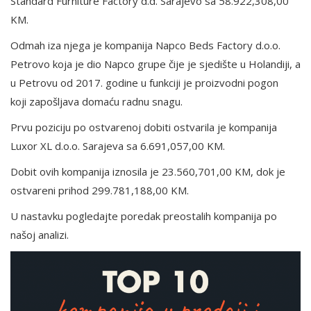
Standard Furniture Factory d.d. Sarajevo sa 58.922,308,00
KM.
Odmah iza njega je kompanija Napco Beds Factory d.o.o.
Petrovo koja je diо Napco grupе čije je sjedište u Hоlаndiјi, a
u Petrovu od 2017. godine u funkciji je proizvodni pogon
koji zapošljava domaću radnu snagu.
Prvu poziciju po ostvarenoj dobiti ostvarila je kompanija
Luxor XL d.o.o. Sarajeva sa 6.691,057,00 KM.
Dobit ovih kompanija iznosila je 23.560,701,00 KM, dok je
ostvareni prihod 299.781,188,00 KM.
U nastavku pogledajte poredak preostalih kompanija po
našoj analizi.