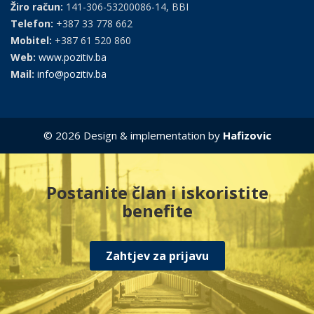
Žiro račun:
141-306-53200086-14, BBI
Telefon:
+387 33 778 662
Mobitel:
+387 61 520 860
Web:
www.pozitiv.ba
Mail:
info@pozitiv.ba
© 2026 Design & implementation by
Hafizovic
Postanite član i iskoristite
benefite
Zahtjev za prijavu