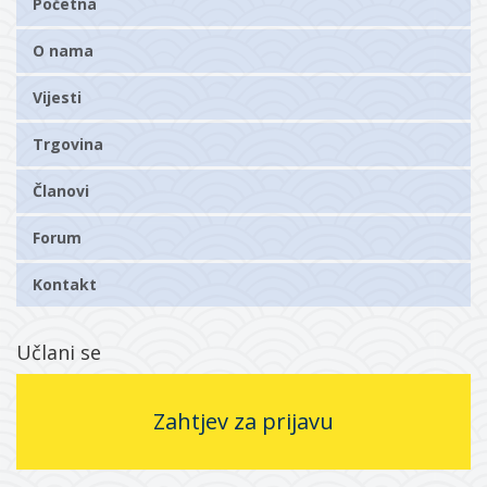
Početna
O nama
Vijesti
Trgovina
Članovi
Forum
Kontakt
Učlani se
Zahtjev za prijavu