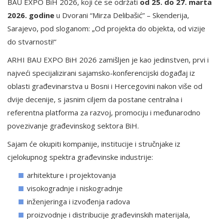
BAU EXPO BiH 2026, koji će se održati
od 25. do 27. marta
2026. godine
u Dvorani “Mirza Delibašić” – Skenderija,
Sarajevo, pod sloganom: „Od projekta do objekta, od vizije
do stvarnosti!“
ARHI BAU EXPO BiH 2026 zamišljen je kao jedinstven, prvi i
najveći specijalizirani sajamsko-konferencijski događaj iz
oblasti građevinarstva u Bosni i Hercegovini nakon više od
dvije decenije, s jasnim ciljem da postane centralna i
referentna platforma za razvoj, promociju i međunarodno
povezivanje građevinskog sektora BiH.
Sajam će okupiti kompanije, institucije i stručnjake iz
cjelokupnog spektra građevinske industrije:
arhitekture i projektovanja
visokogradnje i niskogradnje
inženjeringa i izvođenja radova
proizvodnje i distribucije građevinskih materijala,