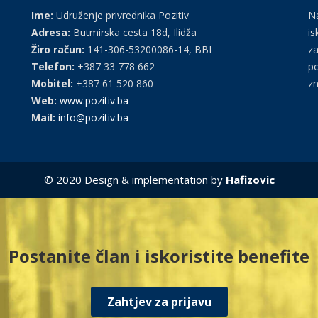
Ime:
Udruženje privrednika Pozitiv
Na
Adresa:
Butmirska cesta 18d, Ilidža
is
Žiro račun:
141-306-53200086-14, BBI
za
Telefon:
+387 33 778 662
po
Mobitel:
+387 61 520 860
zn
Web:
www.pozitiv.ba
Mail:
info@pozitiv.ba
© 2020 Design & implementation by
Hafizovic
Postanite član i iskoristite benefite
Zahtjev za prijavu