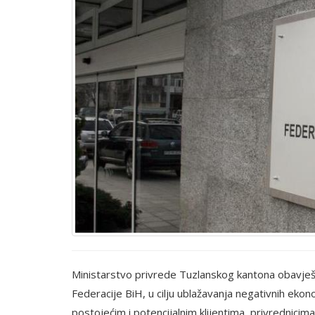
Ministarstvo privrede Tuzlanskog kantona obavješ
Federacije BiH, u cilju ublažavanja negativnih ek
postojećim i potencijalnim klijentima, privrednici