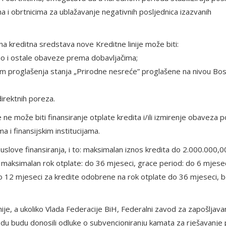
ma i obrtnicima za ublažavanje negativnih posljednica izazvanih
 kreditna sredstava nove Kreditne linije može biti:
 kao i ostale obaveze prema dobavljačima;
kom proglašenja stanja „Prirodne nesreće” proglašene na nivou Bos
direktnih poreza.
 ne može biti finansiranje otplate kredita i/ili izmirenje obaveza p
 i finansijskim institucijama.
z uslove finansiranja, i to: maksimalan iznos kredita do 2.000.000,
 maksimalan rok otplate: do 36 mjeseci, grace period: do 6 mjese
o 12 mjeseci za kredite odobrene na rok otplate do 36 mjeseci, 
e, a ukoliko Vlada Federacije BiH, Federalni zavod za zapošljavanj
iodu budu donosili odluke o subvencioniranju kamata za rješavanje 