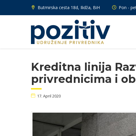
Butmirska cesta 18d, Ilidža, BiH
Pon - pet
Kreditna linija Ra
privrednicima i o
17. April 2020