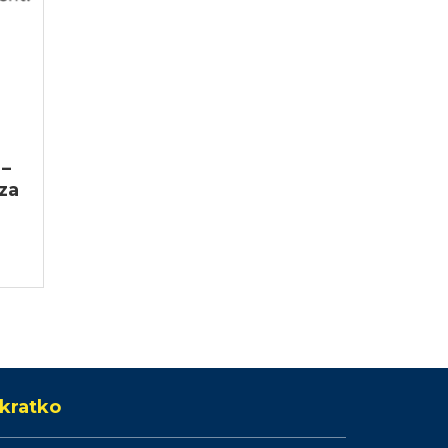
 –
za
kratko