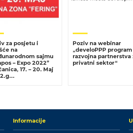
v za posjetu i
Poziv na webinar
šće na
„develoPPP program
unarodnom sajmu
razvojna partnerstva 
apos – Expo 2022”
privatni sektor“
anica, 17. – 20. Maj
2.g...
Informacije
U