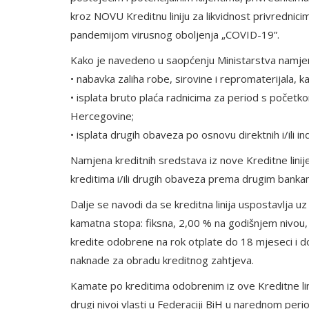
kroz NOVU Kreditnu liniju za likvidnost privrednici
pandemijom virusnog oboljenja „COVID-19”.
Kako je navedeno u saopćenju Ministarstva namjena
• nabavka zaliha robe, sirovine i repromaterijala,
• isplata bruto plaća radnicima za period s počet
Hercegovine;
• isplata drugih obaveza po osnovu direktnih i/ili in
Namjena kreditnih sredstava iz nove Kreditne linije
kreditima i/ili drugih obaveza prema drugim bankama
Dalje se navodi da se kreditna linija uspostavlja u
kamatna stopa: fiksna, 2,00 % na godišnjem nivou,
kredite odobrene na rok otplate do 18 mjeseci i d
naknade za obradu kreditnog zahtjeva.
Kamate po kreditima odobrenim iz ove Kreditne linij
drugi nivoi vlasti u Federaciji BiH u narednom per