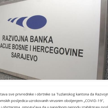
tava sve privrednike i obrtnike sa Tuzlanskog kantona da Razvoj
onomskih posljedica uzrokovanih virusnim oboljenjem „COVID-19”,
ma i obrtnicima, omogućava da u narednom periodu stabiliziraju pos