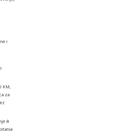
ne i
o
00 KM,
ca za
bez
e ili
pitanja