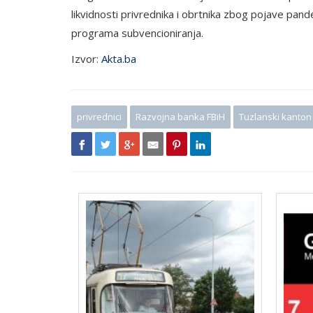
likvidnosti privrednika i obrtnika zbog pojave pa
programa subvencioniranja.
Izvor:
Akta.ba
privrednici
Razvojna banka FBiH
Tuzlanski kanton