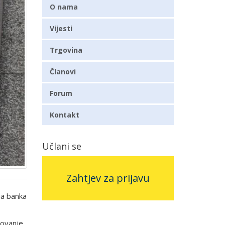
O nama
Vijesti
Trgovina
Članovi
Forum
Kontakt
Učlani se
Zahtjev za prijavu
na banka
lovanje,