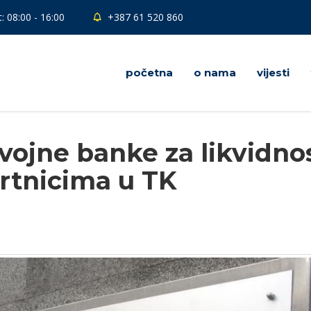
: 08:00 - 16:00
+387 61 520 860
početna
o nama
vijesti
zvojne banke za likvidno
brtnicima u TK