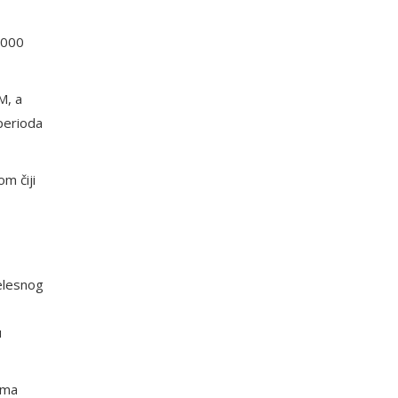
.000
M, a
 perioda
m čiji
jelesnog
u
ama