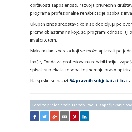
održivosti zaposlenosti, razvoja privrednih društav
programa profesionalne rehabilitacije osoba s inva
Ukupan iznos sredstava koja se dodjeljuju po ovo
prema oblastima na koje se programi odnose, tj. s
invaliditetom.
Maksimalan iznos za koji se može aplicirati po je
Inače, Fonda za profesionalnu rehabilitaciju i zapo
spisak subjekata i osoba koji nemaju pravo aplicira
Na spisku se nalazi
64 pravnih subjekata i lica
, 
Fond za profesionalnu rehabilitaciju i zapošljavanje os