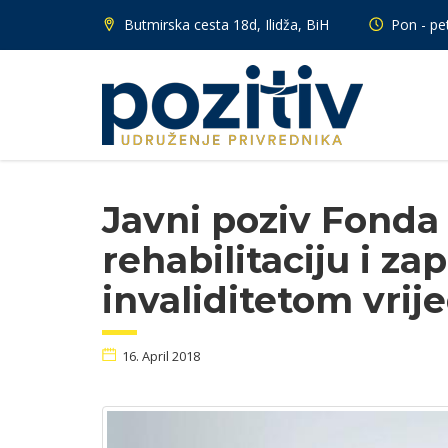
Butmirska cesta 18d, Ilidža, BiH
Pon - pet
Javni poziv Fonda
rehabilitaciju i za
invaliditetom vrij
16. April 2018