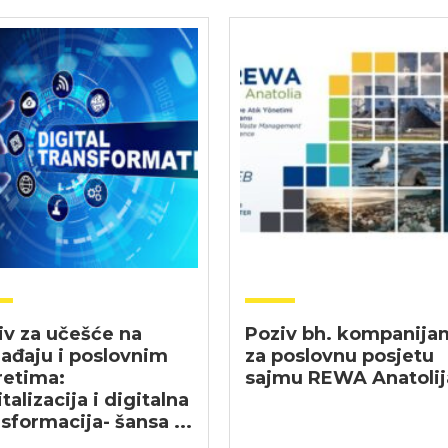
iv za učešće na
Poziv bh. kompanija
ađaju i poslovnim
za poslovnu posjetu
retima:
sajmu REWA Anatolij
talizacija i digitalna
sformacija- šansa ...