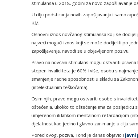
stimulansa u 2018. godini za novo zapošljavanje os
U cilju podsticanja novih zapošljavanja i samozapo
KM.
Osnovni iznos novčanog stimulansa koji se dodijel
najveći mogući iznos koji se može dodijeliti po jed
zapošljavanja, navodi se u objavljenom pozivu.
Pravo na novčani stimulans mogu ostvariti pravna li
stepen invaliditeta je 60% i više, osobu s najmanj
smanjenje radne sposobnosti u skladu sa Zakonom
(intelektualnim teškoćama).
Osim njih, pravo mogu ostvariti osobe s invalidite
oštećenja, ukoliko to oštećenje ima za posljedicu
umjerenom ili lahkom mentalnom retardacijom (inte
djelatnost kao jedino i glavno zanimanje u cilju sa
Pored ovog, poziva, Fond je danas objavio i
javni