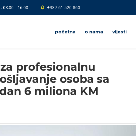
: 08:00 - 16:00
+387 61 520 860
početna
o nama
vijesti
 za profesionalnu
pošljavanje osoba sa
edan 6 miliona KM