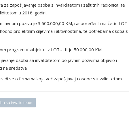
a za zapošljavanje osoba s invaliditetom i zaštitnih radionica, te
liditetom u 2018. godini.
m javnom pozivu je 3.600.000,00 KM, raspoređenih na četiri LOT
hodno projektnim ciljevima i aktivnostima, te potrebama osoba s
dnom programu/subjektu iz LOT-a II je 50.000,00 KM.
šljavanje osoba sa invaliditetom po javnim pozivima objavio i
ti na sredstva.
a radi se o firmama koja već zapošljavaju osobe s invaliditetom.
oba sa invaliditetom