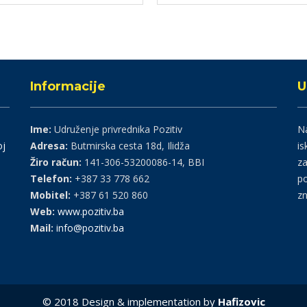
Informacije
U
Ime:
Udruženje privrednika Pozitiv
Na
oj
Adresa:
Butmirska cesta 18d, Ilidža
is
Žiro račun:
141-306-53200086-14, BBI
za
Telefon:
+387 33 778 662
po
Mobitel:
+387 61 520 860
zn
Web:
www.pozitiv.ba
Mail:
info@pozitiv.ba
© 2018 Design & implementation by
Hafizovic