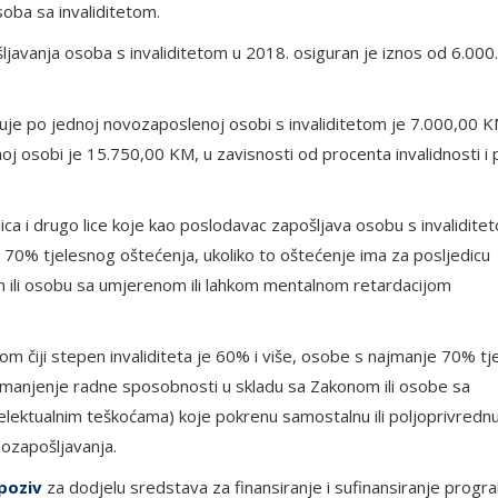
oba sa invaliditetom.
šljavanja osoba s invaliditetom u 2018. osiguran je iznos od 6.000
juje po jednoj novozaposlenoj osobi s invaliditetom je 7.000,00 K
noj osobi je 15.750,00 KM, u zavisnosti od procenta invalidnosti i
ca i drugo lice koje kao poslodavac zapošljava osobu s invaliditeto
e 70% tjelesnog oštećenja, ukoliko to oštećenje ima za posljedicu
 ili osobu sa umjerenom ili lahkom mentalnom retardacijom
tom čiji stepen invaliditeta je 60% i više, osobe s najmanje 70% t
 smanjenje radne sposobnosti u skladu sa Zakonom ili osobe sa
lektualnim teškoćama) koje pokrenu samostalnu ili poljoprivredn
mozapošljavanja.
 poziv
za dodjelu sredstava za finansiranje i sufinansiranje progr