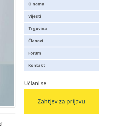
O nama
Vijesti
Trgovina
Članovi
Forum
Kontakt
Učlani se
Zahtjev za prijavu
og