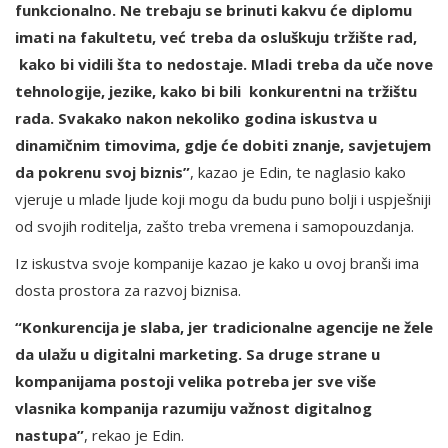
funkcionalno. Ne trebaju se brinuti kakvu će diplomu
imati na fakultetu, već treba da osluškuju tržište rad,
kako bi vidili šta to nedostaje. Mladi treba da uče nove
tehnologije, jezike, kako bi bili konkurentni na tržištu
rada. Svakako nakon nekoliko godina iskustva u
dinamičnim timovima, gdje će dobiti znanje, savjetujem
da pokrenu svoj biznis”
, kazao je Edin, te naglasio kako
vjeruje u mlade ljude koji mogu da budu puno bolji i uspješniji
od svojih roditelja, zašto treba vremena i samopouzdanja.
Iz iskustva svoje kompanije kazao je kako u ovoj branši ima
dosta prostora za razvoj biznisa.
“Konkurencija je slaba, jer tradicionalne agencije ne žele
da ulažu u digitalni marketing. Sa druge strane u
kompanijama postoji velika potreba jer sve više
vlasnika kompanija razumiju važnost digitalnog
nastupa”
, rekao je Edin.