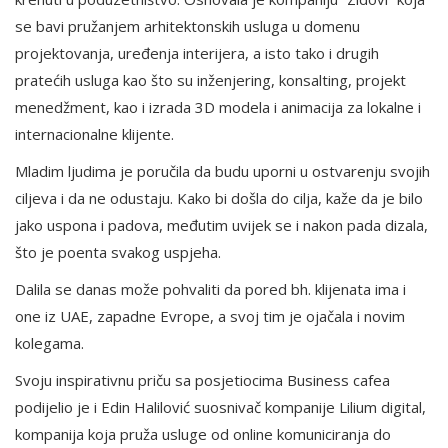
se bavi pružanjem arhitektonskih usluga u domenu
projektovanja, uređenja interijera, a isto tako i drugih
pratećih usluga kao što su inženjering, konsalting, projekt
menedžment, kao i izrada 3D modela i animacija za lokalne i
internacionalne klijente.
Mladim ljudima je poručila da budu uporni u ostvarenju svojih
ciljeva i da ne odustaju. Kako bi došla do cilja, kaže da je bilo
jako uspona i padova, međutim uvijek se i nakon pada dizala,
što je poenta svakog uspjeha.
Dalila se danas može pohvaliti da pored bh. klijenata ima i
one iz UAE, zapadne Evrope, a svoj tim je ojačala i novim
kolegama.
Svoju inspirativnu priču sa posjetiocima Business cafea
podijelio je i Edin Halilović suosnivač kompanije Lilium digital,
kompanija koja pruža usluge od online komuniciranja do