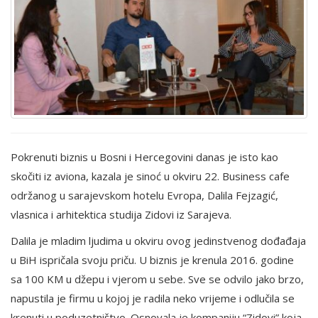
Pokrenuti biznis u Bosni i Hercegovini danas je isto kao
skočiti iz aviona, kazala je sinoć u okviru 22. Business cafe
održanog u sarajevskom hotelu Evropa, Dalila Fejzagić,
vlasnica i arhitektica studija Zidovi iz Sarajeva.
Dalila je mladim ljudima u okviru ovog jedinstvenog dođađaja
u BiH ispričala svoju priču. U biznis je krenula 2016. godine
sa 100 KM u džepu i vjerom u sebe. Sve se odvilo jako brzo,
napustila je firmu u kojoj je radila neko vrijeme i odlučila se
krenuti u poduzetništvo. Osnovala je kompaniju “Zidovi” koja