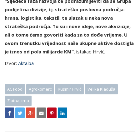
“Sljedeća faza razvoja će podrazumijeviti da se Grupa
podijeli na divizije, tj. strateško poslovna područja:
hrana, logistika, tekstil, te ulazak u neka nova
strateška područja. Tu su i nove ideje, nove akvizicije,
ali o tome ćemo govoriti kada za to dođe vrijeme. U
ovom trenutku vrijednost naše ukupne aktive dostigla
je iznos od pola milijarde KM”
, istakao Hrvić.
Izvor:
Akta.ba
AC Food
Agrokomerc
Rusmir Hrvić
Velika Kladuša
Zlatna zrna