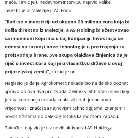
Inače, Hrvić je u nedavnom intervjuu najavio velike
investicije iz Malezije u AC Food.
“Radi se o investiciji od ukupno 20 miliona eura koja bi
došla direktno iz Malezije, a AS Holding bi učestvovao
sa imovinom koju ima u toj kompaniji. Investicija se
odnosi na razvoj i nove tehnologije u postrojenja za
proizvodnju hrane. Sve skupa olakšava činjenica da je
riječ o investitoru koji je u vlasništvu države u ovoj
prijateljskoj zemlji”
, kazao je on.
Naglasio je da je Agrokomerc nekada bio na daleko poznat
upravo po ova dva proizvoda. Želimo vratiti staru slavu koju
je ova kompanija nekada imala, ali i dati jednu novu
vrijednost i značaj sa najnovijim tehnologijama, znanjem i
novim tržištima od dalekog Istoka ka moćnom Zapadu.
Također, najavio je niz novih aktivnosti AS Holdinga.