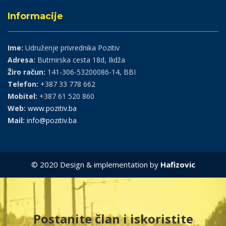
Informacije
Ime:
Udruženje privrednika Pozitiv
Adresa:
Butmirska cesta 18d, Ilidža
Žiro račun:
141-306-53200086-14, BBI
Telefon:
+387 33 778 662
Mobitel:
+387 61 520 860
Web:
www.pozitiv.ba
Mail:
info@pozitiv.ba
© 2020 Design & implementation by
Hafizovic
Postanite član i iskoristite