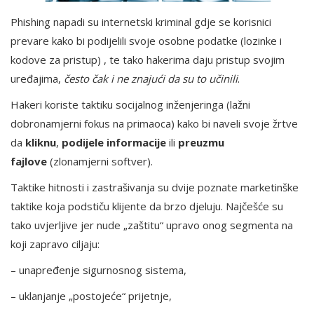
Phishing napadi su internetski kriminal gdje se korisnici
prevare kako bi podijelili svoje osobne podatke (lozinke i
kodove za pristup) , te tako hakerima daju pristup svojim
uređajima,
često čak i ne znajući da su to učinili
.
Hakeri koriste taktiku socijalnog inženjeringa (lažni
dobronamjerni fokus na primaoca) kako bi naveli svoje žrtve
da
kliknu
,
podijele informacije
ili
preuzmu
fajlove
(zlonamjerni softver).
Taktike hitnosti i zastrašivanja su dvije poznate marketinške
taktike koja podstiču klijente da brzo djeluju. Najčešće su
tako uvjerljive jer nude „zaštitu“ upravo onog segmenta na
koji zapravo ciljaju:
– unapređenje sigurnosnog sistema,
– uklanjanje „postojeće“ prijetnje,