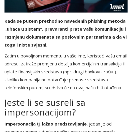
Kada se putem prethodno navedenih phishing metoda
„ubace u sistem“, prevaranti prate vašu komunikaciju i
razmjenu dokumenata sa poslovnim partnerima a da vi
toga i niste svjesni
.
Zatim u povoljnom momentu u vaše ime, koristeći vašu email
adresu, zatraže promjenu detalja komercijalnih transakcija ili
uplate finansijskih sredstava (npr. drugi bankovni račun).
Ukoliko kompanija ne potvrđuje prenose sredstava
telefonskim putem, sredstva će na ovaj način biti otuđena.
Jeste li se susreli sa
impersonacijom?
Impersonacija
tj.
lažno predstavljanje
, jedan je od
trenutno veoma aktuelnih načina prevare putem emaila.