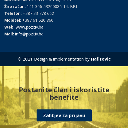
Žiro račun:
141-306-53200086-14, BBI
Telefon:
+387 33 778 662
Mobitel:
+387 61 520 860
Web:
www.pozitiv.ba
Mail:
info@pozitiv.ba
© 2021 Design & implementation by
Hafizovic
Postanite član i iskoristite
benefite
Zahtjev za prijavu