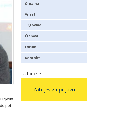
O nama
Vijesti
Trgovina
Članovi
Forum
Kontakt
Učlani se
Zahtjev za prijavu
 izjavio
 do pet