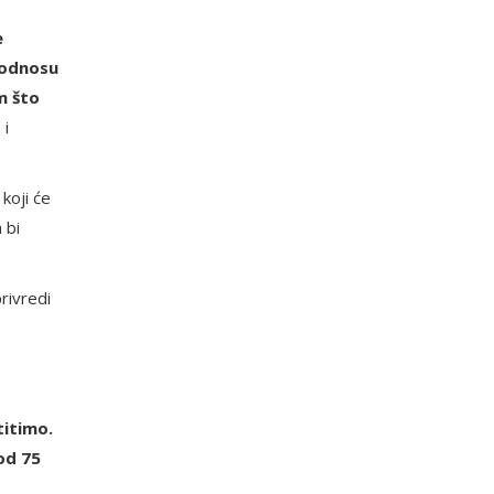
e
 odnosu
m što
 i
koji će
 bi
rivredi
titimo.
 od 75