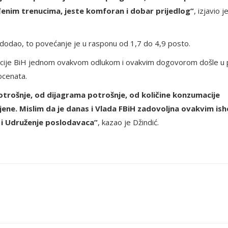
eđenim trenucima, jeste komforan i dobar prijedlog”
, izjavio j
dodao, to povećanje je u rasponu od 1,7 do 4,9 posto.
racije BiH jednom ovakvom odlukom i ovakvim dogovorom došle u p
ocenata.
otrošnje, od dijagrama potrošnje, od količine konzumacije
 cijene. Mislim da je danas i Vlada FBiH zadovoljna ovakvim i
 i Udruženje poslodavaca”
, kazao je Džindić.