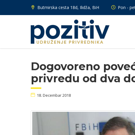
Butmirska cesta 18d, Ilidža, BiH
Pon - pet
Dogovoreno poveća
privredu od dva d
18. Decembar 2018