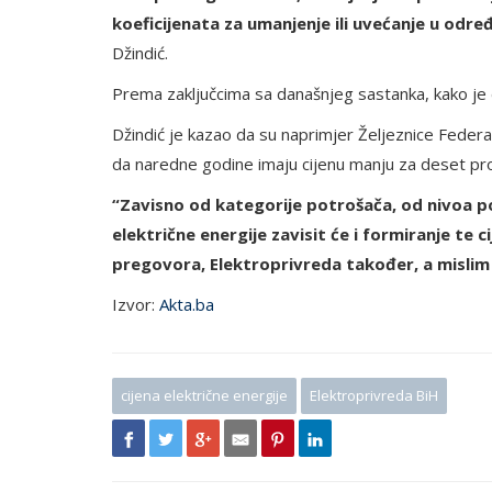
koeficijenata za umanjenje ili uvećanje u odr
Džindić.
Prema zaključcima sa današnjeg sastanka, kako je 
Džindić je kazao da su naprimjer Željeznice Fede
da naredne godine imaju cijenu manju za deset pr
“Zavisno od kategorije potrošača, od nivoa p
električne energije zavisit će i formiranje te
pregovora, Elektroprivreda također, a mislim
Izvor:
Akta.ba
cijena električne energije
Elektroprivreda BiH