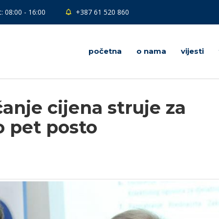
: 08:00 - 16:00
+387 61 520 860
početna
o nama
vijesti
nje cijena struje za
o pet posto