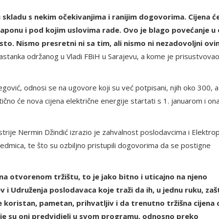
 skladu s nekim očekivanjima i ranijim dogovorima. Cijena ć
 naponu i pod kojim uslovima rade. Ovo je blago povećanje u
sto. Nismo presretni ni sa tim, ali nismo ni nezadovoljni ovi
astanka održanog u Vladi FBiH u Sarajevu, a kome je prisustvovao
ović, odnosi se na ugovore koji su već potpisani, njih oko 300, a 
aktično će nova cijena električne energije startati s 1. januarom i ona
strije Nermin Džindić izrazio je zahvalnost poslodavcima i Elektrop
 sedmica, te što su ozbiljno pristupili dogovorima da se postigne
a otvorenom tržištu, to je jako bitno i uticajno na njeno
 i Udruženja poslodavaca koje traži da ih, u jednu ruku, zaš
e koristan, pametan, prihvatljiv i da trenutno tržišna cijena
je su oni predvidjeli u svom programu, odnosno preko