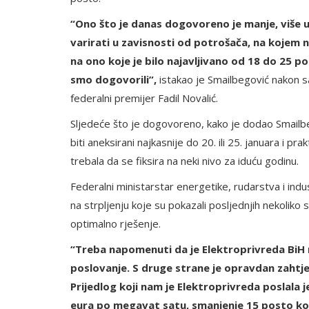
“Ono što je danas dogovoreno je manje, više u
varirati u zavisnosti od potrošača, na kojem
na ono koje je bilo najavljivano od 18 do 25 po
smo dogovorili”,
istakao je Smailbegović nakon s
federalni premijer Fadil Novalić.
Sljedeće što je dogovoreno, kako je dodao Smailbeg
biti aneksirani najkasnije do 20. ili 25. januara i pr
trebala da se fiksira na neki nivo za iduću godinu.
Federalni ministarstar energetike, rudarstva i indu
na strpljenju koje su pokazali posljednjih nekoliko
optimalno rješenje.
“Treba napomenuti da je Elektroprivreda BiH n
poslovanje. S druge strane je opravdan zahtjev
Prijedlog koji nam je Elektroprivreda poslala j
eura po megavat satu, smanjenje 15 posto ko