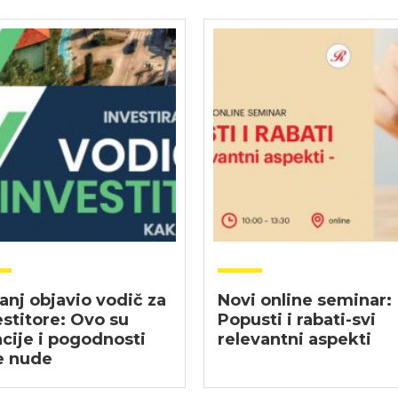
anj objavio vodič za
Novi online seminar:
estitore: Ovo su
Popusti i rabati-svi
acije i pogodnosti
relevantni aspekti
e nude