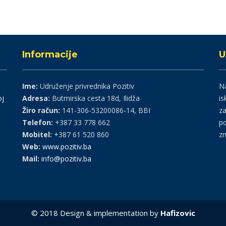
Informacije
U
Ime:
Udruženje privrednika Pozitiv
Na
oj
Adresa:
Butmirska cesta 18d, Ilidža
is
Žiro račun:
141-306-53200086-14, BBI
za
Telefon:
+387 33 778 662
po
Mobitel:
+387 61 520 860
zn
Web:
www.pozitiv.ba
Mail:
info@pozitiv.ba
© 2018 Design & implementation by
Hafizovic