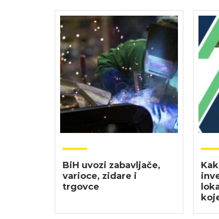
BiH uvozi zabavljače,
Kak
varioce, zidare i
inv
trgovce
lok
koj