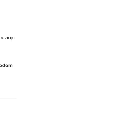
e
oziciju
shodom