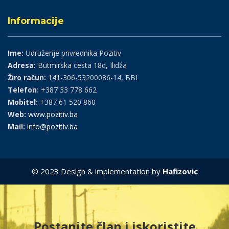
Informacije
Ime:
Udruženje privrednika Pozitiv
Adresa:
Butmirska cesta 18d, Ilidža
Žiro račun:
141-306-53200086-14, BBI
Telefon:
+387 33 778 662
Mobitel:
+387 61 520 860
Web:
www.pozitiv.ba
Mail:
info@pozitiv.ba
© 2023 Design & implementation by
Hafizovic
Postanite član i iskoristite