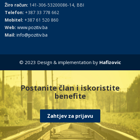
Žiro račun:
141-306-53200086-14, BBI
Telefon:
+387 33 778 662
Mobitel:
+387 61 520 860
Web:
www.pozitiv.ba
Mail:
info@pozitiv.ba
© 2023 Design & implementation by
Hafizovic
Postanite član i iskoristite
benefite
Zahtjev za prijavu