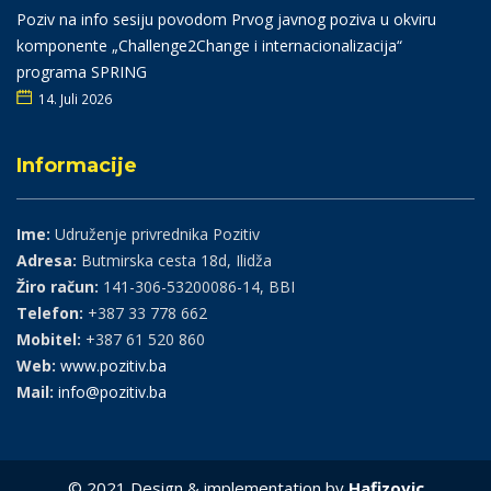
Poziv na info sesiju povodom Prvog javnog poziva u okviru
komponente „Challenge2Change i internacionalizacija“
programa SPRING
14. Juli 2026
Informacije
Ime:
Udruženje privrednika Pozitiv
Adresa:
Butmirska cesta 18d, Ilidža
Žiro račun:
141-306-53200086-14, BBI
Telefon:
+387 33 778 662
Mobitel:
+387 61 520 860
Web:
www.pozitiv.ba
Mail:
info@pozitiv.ba
© 2021 Design & implementation by
Hafizovic