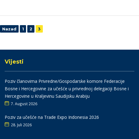
Navigacija
Nazad
1
2
3
Vijesti
Poziv članovima Privredne/Gospodarske komore Federacije
Bosne i Hercegovine za učešće u privrednoj delegaciji Bosne i
Hercegovine u Kraljevinu Saudijsku Arabiju
7. August 2026
Poziv za učešće na Trade Expo Indonesia 2026
28. Juli 2026