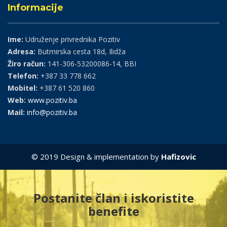
Informacije
Ime:
Udruženje privrednika Pozitiv
Adresa:
Butmirska cesta 18d, Ilidža
Žiro račun:
141-306-53200086-14, BBI
Telefon:
+387 33 778 662
Mobitel:
+387 61 520 860
Web:
www.pozitiv.ba
Mail:
info@pozitiv.ba
© 2019 Design & implementation by
Hafizovic
Postanite član i iskoristite
benefite