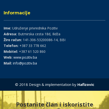
Informacije
Ime:
Udruženje privrednika Pozitiv
Adresa:
Butmirska cesta 18d, Ilidža
Žiro račun:
141-306-53200086-14, BBI
Telefon:
+387 33 778 662
Mobitel:
+387 61 520 860
Web:
www.pozitiv.ba
Mail:
info@pozitiv.ba
© 2018 Design & implementation by
Hafizovic
Postanite član i iskoristite