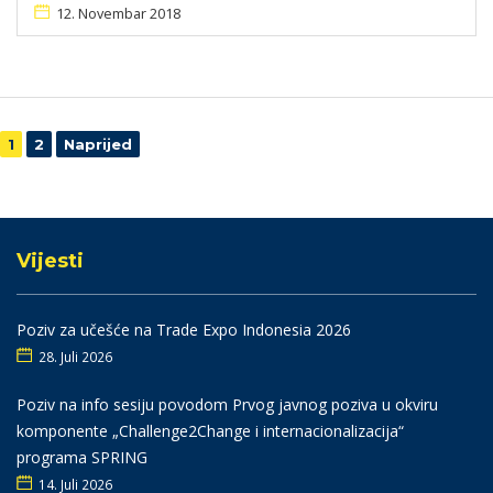
12. Novembar 2018
Navigacija
1
2
Naprijed
Vijesti
Poziv za učešće na Trade Expo Indonesia 2026
28. Juli 2026
Poziv na info sesiju povodom Prvog javnog poziva u okviru
komponente „Challenge2Change i internacionalizacija“
programa SPRING
14. Juli 2026