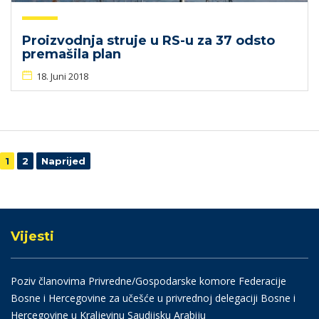
Proizvodnja struje u RS-u za 37 odsto
premašila plan
18. Juni 2018
Navigacija
1
2
Naprijed
Vijesti
Poziv članovima Privredne/Gospodarske komore Federacije
Bosne i Hercegovine za učešće u privrednoj delegaciji Bosne i
Hercegovine u Kraljevinu Saudijsku Arabiju