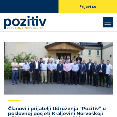
Prijavi se
Članovi i prijatelji Udruženja “Pozitiv” u
poslovnoj posjeti Kraljevini Norveškoj: