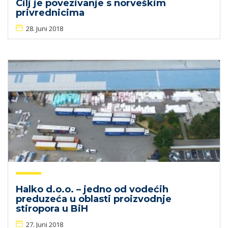
Cilj je povezivanje s norveškim
privrednicima
28. Juni 2018
Halko d.o.o. – jedno od vodećih
preduzeća u oblasti proizvodnje
stiropora u BiH
27. Juni 2018