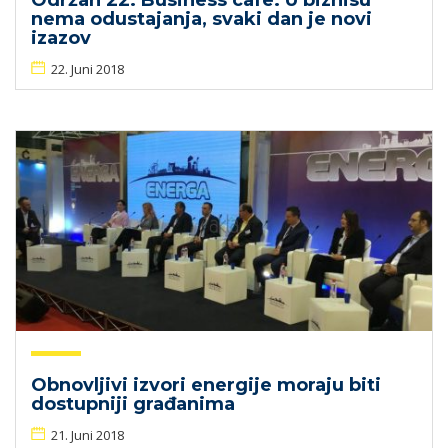
Održan 22. Business cafe: U biznisu
nema odustajanja, svaki dan je novi
izazov
22. Juni 2018
Obnovljivi izvori energije moraju biti
dostupniji građanima
21. Juni 2018