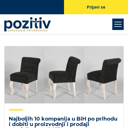
Prijavi se
Najboljih 10 kompanija u BiH po prihodu
i dobiti u proizvodnji i prodaji