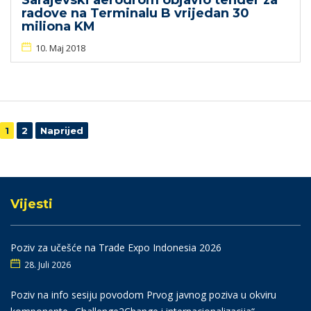
Sarajevski aerodrom objavio tender za
radove na Terminalu B vrijedan 30
miliona KM
10. Maj 2018
Navigacija
1
2
Naprijed
Vijesti
Poziv za učešće na Trade Expo Indonesia 2026
28. Juli 2026
Poziv na info sesiju povodom Prvog javnog poziva u okviru