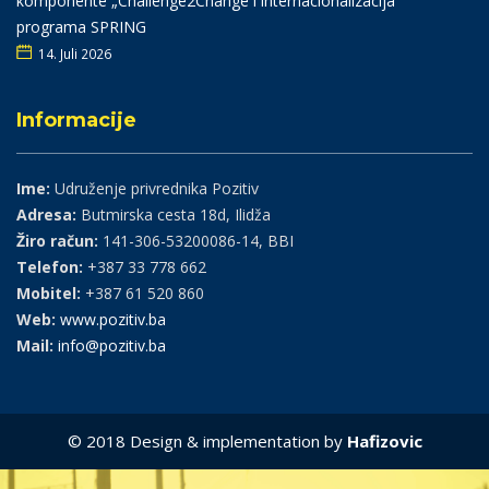
komponente „Challenge2Change i internacionalizacija“
programa SPRING
14. Juli 2026
Informacije
Ime:
Udruženje privrednika Pozitiv
Adresa:
Butmirska cesta 18d, Ilidža
Žiro račun:
141-306-53200086-14, BBI
Telefon:
+387 33 778 662
Mobitel:
+387 61 520 860
Web:
www.pozitiv.ba
Mail:
info@pozitiv.ba
© 2018 Design & implementation by
Hafizovic