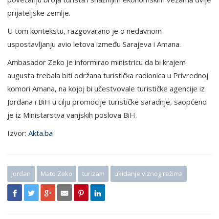
prijateljske zemlje.
U tom kontekstu, razgovarano je o nedavnom
uspostavljanju avio letova između Sarajeva i Amana.
Ambasador Zeko je informirao ministricu da bi krajem
augusta trebala biti održana turistička radionica u Privrednoj
komori Amana, na kojoj bi učestvovale turističke agencije iz
Jordana i BiH u cilju promocije turističke saradnje, saopćeno
je iz Ministarstva vanjskih poslova BiH.
Izvor:
Akta.ba
Jordan
Mato Zeko
turizam
ukidanje viznog režima