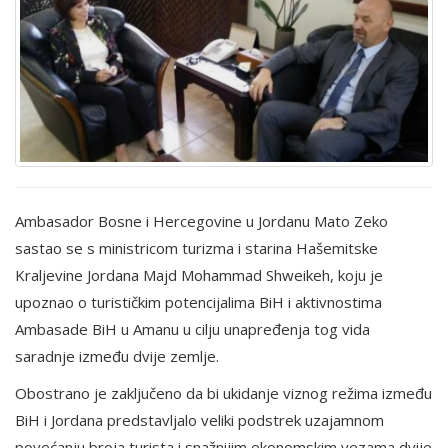
Ambasador Bosne i Hercegovine u Jordanu Mato Zeko
sastao se s ministricom turizma i starina Hašemitske
Kraljevine Jordana Majd Mohammad Shweikeh, koju je
upoznao o turističkim potencijalima BiH i aktivnostima
Ambasade BiH u Amanu u cilju unapređenja tog vida
saradnje između dvije zemlje.
Obostrano je zaključeno da bi ukidanje viznog režima između
BiH i Jordana predstavljalo veliki podstrek uzajamnom
povećanju broja turista i snažnijim ekonomskim vezama dvije