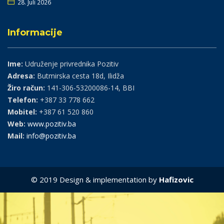
28. Juli 2026
Informacije
Ime:
Udruženje privrednika Pozitiv
Adresa:
Butmirska cesta 18d, Ilidža
Žiro račun:
141-306-53200086-14, BBI
Telefon:
+387 33 778 662
Mobitel:
+387 61 520 860
Web:
www.pozitiv.ba
Mail:
info@pozitiv.ba
© 2019 Design & implementation by
Hafizovic