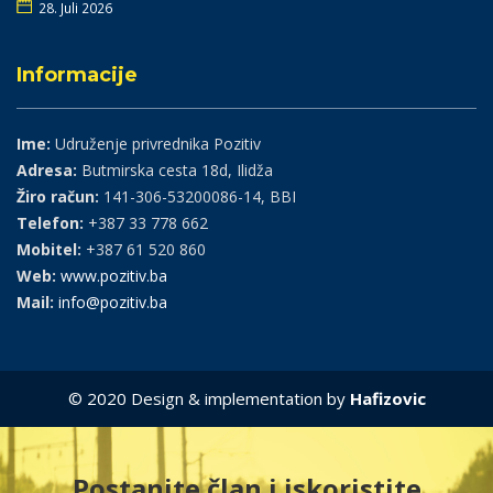
28. Juli 2026
Informacije
Ime:
Udruženje privrednika Pozitiv
Adresa:
Butmirska cesta 18d, Ilidža
Žiro račun:
141-306-53200086-14, BBI
Telefon:
+387 33 778 662
Mobitel:
+387 61 520 860
Web:
www.pozitiv.ba
Mail:
info@pozitiv.ba
© 2020 Design & implementation by
Hafizovic
Postanite član i iskoristite