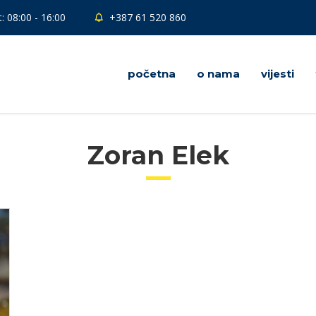
: 08:00 - 16:00
+387 61 520 860
početna
o nama
vijesti
Zoran Elek