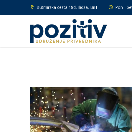
Butmirska cesta 18d, Ilidža, BiH
Pon - pet