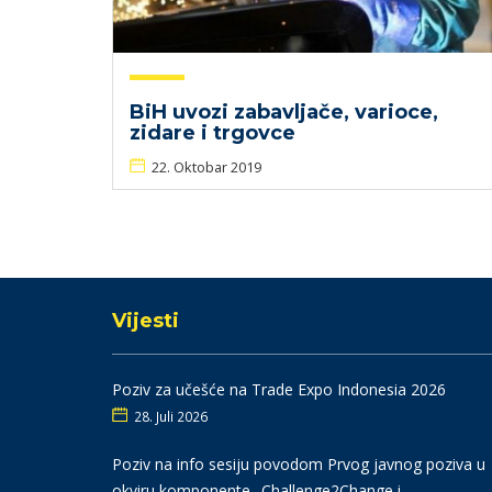
BiH uvozi zabavljače, varioce,
zidare i trgovce
22. Oktobar 2019
Vijesti
Poziv za učešće na Trade Expo Indonesia 2026
28. Juli 2026
Poziv na info sesiju povodom Prvog javnog poziva u
okviru komponente „Challenge2Change i