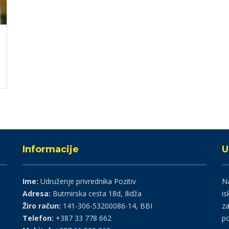
Informacije
U
Ime:
Udruženje privrednika Pozitiv
Na
Adresa:
Butmirska cesta 18d, Ilidža
is
Žiro račun:
141-306-53200086-14, BBI
za
Telefon:
+387 33 778 662
po