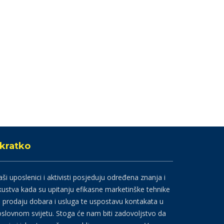
kratko
ši uposlenici i aktivisti posjeduju određena znanja i
kustva kada su upitanju efikasne marketinške tehnike
 prodaju dobara i usluga te uspostavu kontakata u
slovnom svijetu. Stoga će nam biti zadovoljstvo da