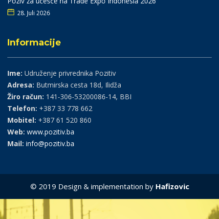
Poziv za učešće na Trade Expo Indonesia 2026
28. Juli 2026
Informacije
Ime:
Udruženje privrednika Pozitiv
Adresa:
Butmirska cesta 18d, Ilidža
Žiro račun:
141-306-53200086-14, BBI
Telefon:
+387 33 778 662
Mobitel:
+387 61 520 860
Web:
www.pozitiv.ba
Mail:
info@pozitiv.ba
© 2019 Design & implementation by
Hafizovic