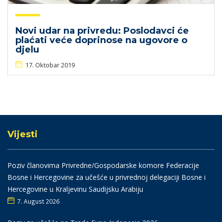
Novi udar na privredu: Poslodavci će
plaćati veće doprinose na ugovore o
djelu
17. Oktobar 2019
Vijesti
Poziv članovima Privredne/Gospodarske komore Federacije
Bosne i Hercegovine za učešće u privrednoj delegaciji Bosne i
Hercegovine u Kraljevinu Saudijsku Arabiju
7. August 2026