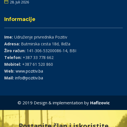
28. Juli 2026
Informacije
Ime:
Udruženje privrednika Pozitiv
Adresa:
Butmirska cesta 18d, Ilidža
Žiro račun:
141-306-53200086-14, BBI
Telefon:
+387 33 778 662
Mobitel:
+387 61 520 860
Web:
www.pozitiv.ba
Mail:
info@pozitiv.ba
© 2019 Design & implementation by
Hafizovic
Postanite član i iskoristite