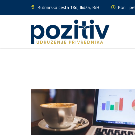
Butmirska cesta 18d, Ilidža, BiH
Pon - pet