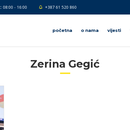
: 08:00 - 16:00
+387 61 520 860
početna
o nama
vijesti
Zerina Gegić