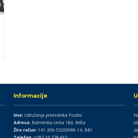
Informacije
U
Ime:
Udruženje privrednika Pozitiv
Na
Adresa:
Butmirska cesta 18d, Ilidža
is
Žiro račun:
141-306-53200086-14, BBI
za
Telefon:
+387 33 778 662
po