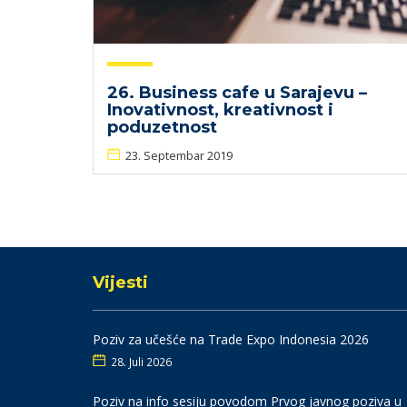
26. Business cafe u Sarajevu –
Inovativnost, kreativnost i
poduzetnost
23. Septembar 2019
Vijesti
Poziv za učešće na Trade Expo Indonesia 2026
28. Juli 2026
Poziv na info sesiju povodom Prvog javnog poziva u