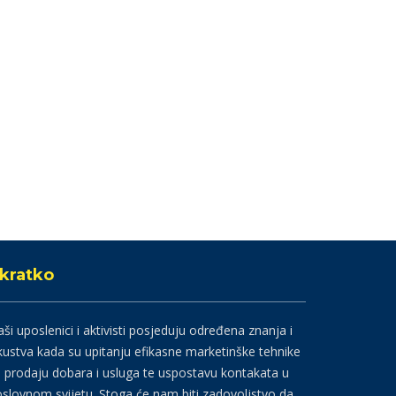
kratko
ši uposlenici i aktivisti posjeduju određena znanja i
kustva kada su upitanju efikasne marketinške tehnike
 prodaju dobara i usluga te uspostavu kontakata u
slovnom svijetu. Stoga će nam biti zadovoljstvo da