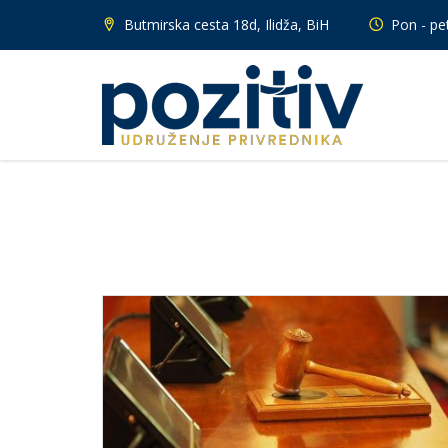
Butmirska cesta 18d, Ilidža, BiH
Pon - pet