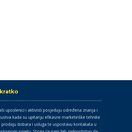
kratko
ši uposlenici i aktivisti posjeduju određena znanja i
kustva kada su upitanju efikasne marketinške tehnike
 prodaju dobara i usluga te uspostavu kontakata u
slovnom svijetu. Stoga će nam biti zadovoljstvo da