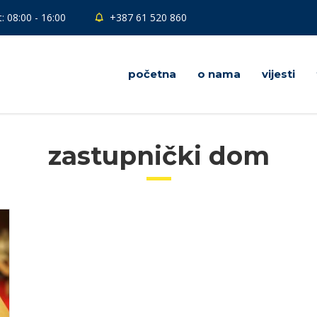
: 08:00 - 16:00
+387 61 520 860
početna
o nama
vijesti
zastupnički dom