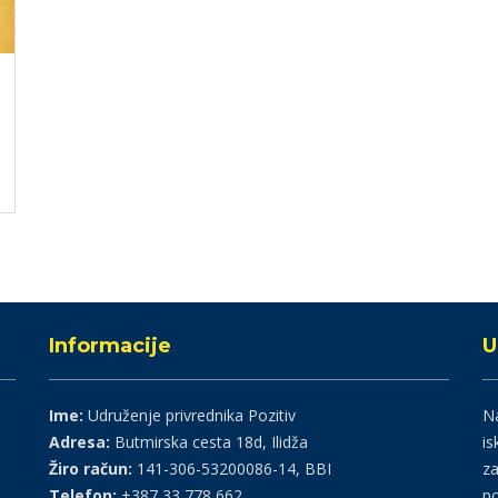
Informacije
U
Ime:
Udruženje privrednika Pozitiv
Na
Adresa:
Butmirska cesta 18d, Ilidža
is
Žiro račun:
141-306-53200086-14, BBI
za
Telefon:
+387 33 778 662
po