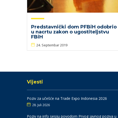
Predstavnički dom PFBiH odobrio
u nacrtu zakon o ugostiteljstvu
FBiH
24. Septembar 2019
Vijesti
Poziv za učešće na Trade Expo Indonesia 2026
28. Juli 2026
Poziv na info sesiju povodom Prvog javnog poziva u