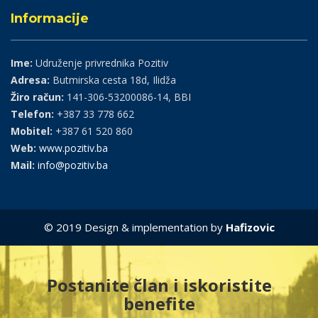
Informacije
Ime:
Udruženje privrednika Pozitiv
Adresa:
Butmirska cesta 18d, Ilidža
Žiro račun:
141-306-53200086-14, BBI
Telefon:
+387 33 778 662
Mobitel:
+387 61 520 860
Web:
www.pozitiv.ba
Mail:
info@pozitiv.ba
© 2019 Design & implementation by
Hafizovic
Postanite član i iskoristite
benefite