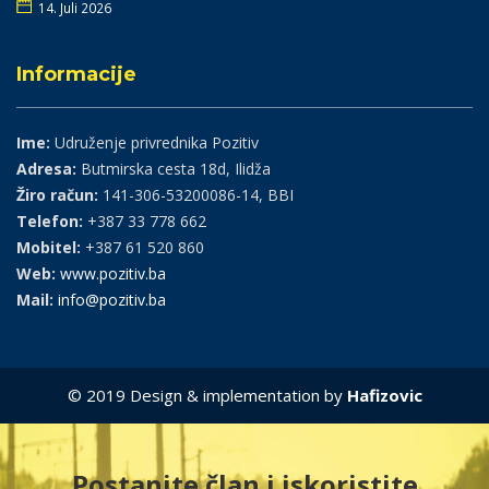
14. Juli 2026
Informacije
Ime:
Udruženje privrednika Pozitiv
Adresa:
Butmirska cesta 18d, Ilidža
Žiro račun:
141-306-53200086-14, BBI
Telefon:
+387 33 778 662
Mobitel:
+387 61 520 860
Web:
www.pozitiv.ba
Mail:
info@pozitiv.ba
© 2019 Design & implementation by
Hafizovic
Postanite član i iskoristite