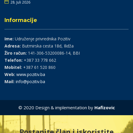
28. Juli 2026
Informacije
Ime:
Udruženje privrednika Pozitiv
Adresa:
Butmirska cesta 18d, Ilidža
Žiro račun:
141-306-53200086-14, BBI
Telefon:
+387 33 778 662
Mobitel:
+387 61 520 860
Web:
www.pozitiv.ba
Mail:
info@pozitiv.ba
© 2020 Design & implementation by
Hafizovic
Postanite član i iskoristite