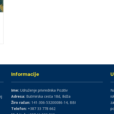
Informacije
U
Ime:
Udruženje privrednika Pozitiv
Na
oj
Adresa:
Butmirska cesta 18d, Ilidža
is
Žiro račun:
141-306-53200086-14, BBI
za
Telefon:
+387 33 778 662
po