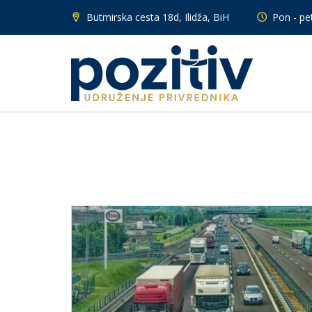
Butmirska cesta 18d, Ilidža, BiH
Pon - pet