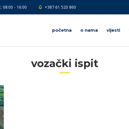
: 08:00 - 16:00
+387 61 520 860
početna
o nama
vijesti
vozački ispit