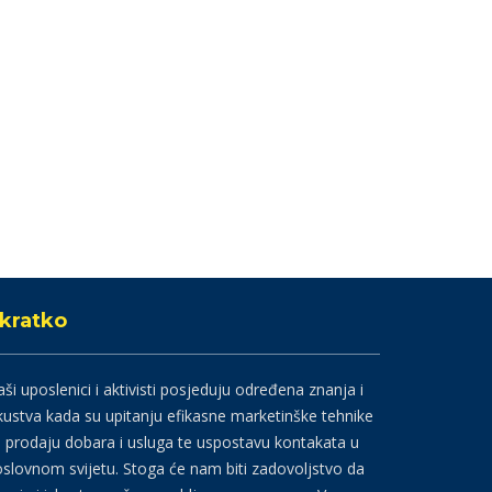
kratko
ši uposlenici i aktivisti posjeduju određena znanja i
kustva kada su upitanju efikasne marketinške tehnike
 prodaju dobara i usluga te uspostavu kontakata u
slovnom svijetu. Stoga će nam biti zadovoljstvo da