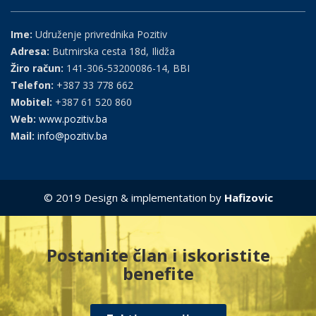
Ime:
Udruženje privrednika Pozitiv
Adresa:
Butmirska cesta 18d, Ilidža
Žiro račun:
141-306-53200086-14, BBI
Telefon:
+387 33 778 662
Mobitel:
+387 61 520 860
Web:
www.pozitiv.ba
Mail:
info@pozitiv.ba
© 2019 Design & implementation by
Hafizovic
Postanite član i iskoristite
benefite