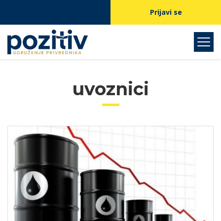
Prijavi se
uvoznici