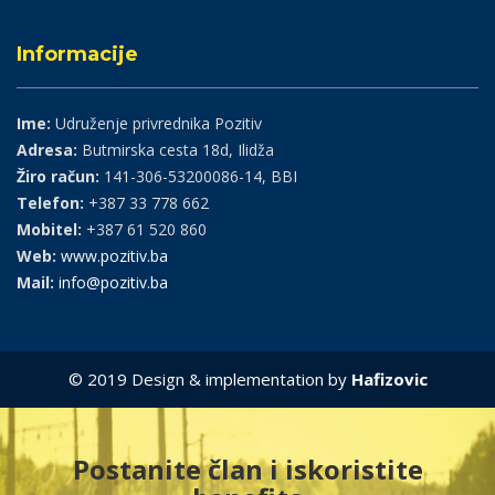
Informacije
Ime:
Udruženje privrednika Pozitiv
Adresa:
Butmirska cesta 18d, Ilidža
Žiro račun:
141-306-53200086-14, BBI
Telefon:
+387 33 778 662
Mobitel:
+387 61 520 860
Web:
www.pozitiv.ba
Mail:
info@pozitiv.ba
© 2019 Design & implementation by
Hafizovic
Postanite član i iskoristite