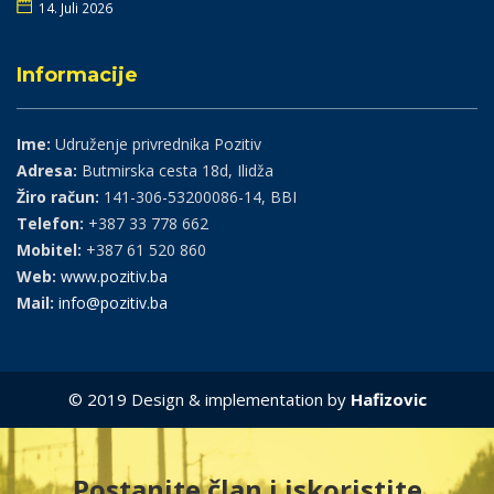
14. Juli 2026
Informacije
Ime:
Udruženje privrednika Pozitiv
Adresa:
Butmirska cesta 18d, Ilidža
Žiro račun:
141-306-53200086-14, BBI
Telefon:
+387 33 778 662
Mobitel:
+387 61 520 860
Web:
www.pozitiv.ba
Mail:
info@pozitiv.ba
© 2019 Design & implementation by
Hafizovic
Postanite član i iskoristite