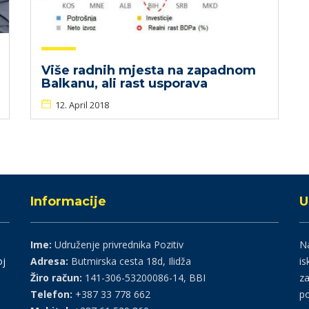
Više radnih mjesta na zapadnom
Balkanu, ali rast usporava
12. April 2018
Informacije
U
Ime:
Udruženje privrednika Pozitiv
Na
oj
Adresa:
Butmirska cesta 18d, Ilidža
is
Žiro račun:
141-306-53200086-14, BBI
za
Telefon:
+387 33 778 662
po