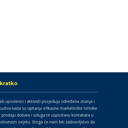
kratko
ši uposlenici i aktivisti posjeduju određena znanja i
kustva kada su upitanju efikasne marketinške tehnike
 prodaju dobara i usluga te uspostavu kontakata u
slovnom svijetu. Stoga će nam biti zadovoljstvo da