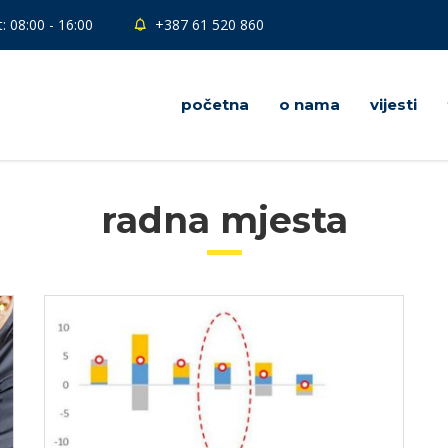
: 08:00 - 16:00
+387 61 520 860
početna
o nama
vijesti
radna mjesta