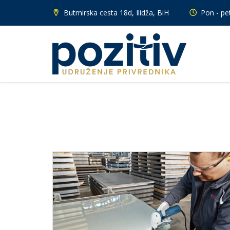
Butmirska cesta 18d, Ilidža, BiH
Pon - pet