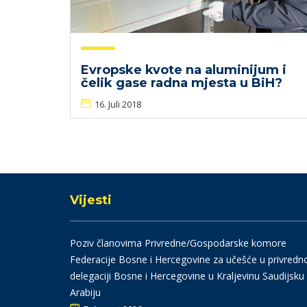
Evropske kvote na aluminijum i
čelik gase radna mjesta u BiH?
16. Juli 2018
Vijesti
Poziv članovima Privredne/Gospodarske komore
Federacije Bosne i Hercegovine za učešće u privredn
delegaciji Bosne i Hercegovine u Kraljevinu Saudijsku
Arabiju