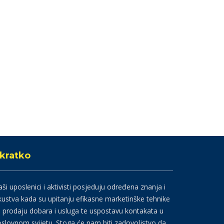
kratko
ši uposlenici i aktivisti posjeduju određena znanja i
kustva kada su upitanju efikasne marketinške tehnike
 prodaju dobara i usluga te uspostavu kontakata u
slovnom svijetu. Stoga će nam biti zadovoljstvo da