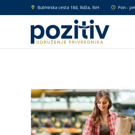
Butmirska cesta 18d, Ilidža, BiH
Pon - pet