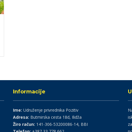
Informacije
U
Ime:
Udruženje privrednika Pozitiv
Na
Adresa:
Butmirska cesta 18d, Ilidža
is
Žiro račun:
141-306-53200086-14, BBI
za
Telefon:
+387 33 778 662
po