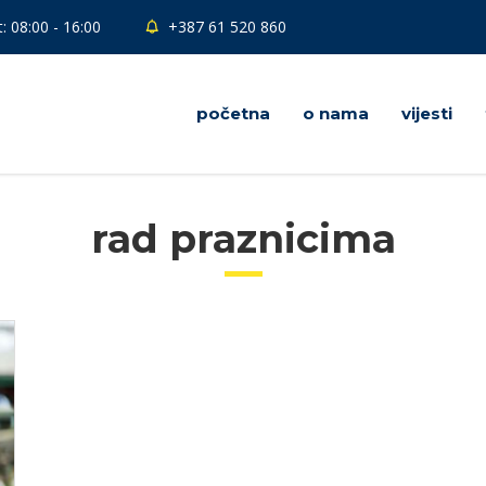
: 08:00 - 16:00
+387 61 520 860
početna
o nama
vijesti
rad praznicima