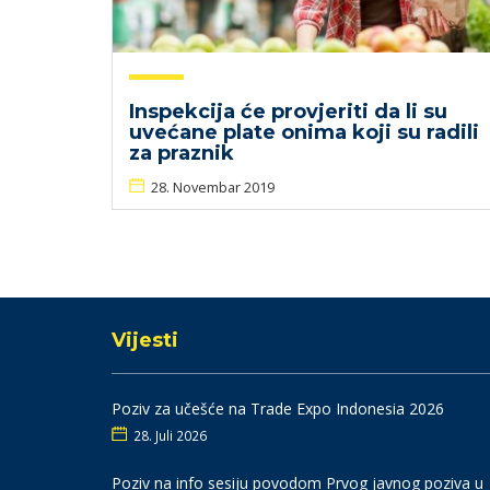
Inspekcija će provjeriti da li su
uvećane plate onima koji su radili
za praznik
28. Novembar 2019
Vijesti
Poziv za učešće na Trade Expo Indonesia 2026
28. Juli 2026
Poziv na info sesiju povodom Prvog javnog poziva u