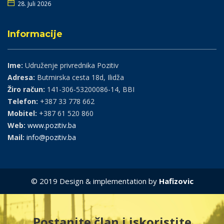
28. Juli 2026
Informacije
Ime:
Udruženje privrednika Pozitiv
Adresa:
Butmirska cesta 18d, Ilidža
Žiro račun:
141-306-53200086-14, BBI
Telefon:
+387 33 778 662
Mobitel:
+387 61 520 860
Web:
www.pozitiv.ba
Mail:
info@pozitiv.ba
© 2019 Design & implementation by
Hafizovic
Postanite član i iskoristite