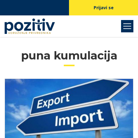
Prijavi se
puna kumulacija