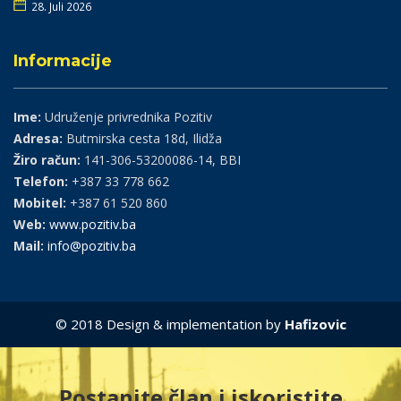
28. Juli 2026
Informacije
Ime:
Udruženje privrednika Pozitiv
Adresa:
Butmirska cesta 18d, Ilidža
Žiro račun:
141-306-53200086-14, BBI
Telefon:
+387 33 778 662
Mobitel:
+387 61 520 860
Web:
www.pozitiv.ba
Mail:
info@pozitiv.ba
© 2018 Design & implementation by
Hafizovic
Postanite član i iskoristite