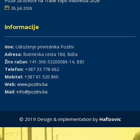
Poziv za učešće na Trade Expo Indonesia 2026
28. Juli 2026
Informacije
Ime:
Udruženje privrednika Pozitiv
Adresa:
Butmirska cesta 18d, Ilidža
Žiro račun:
141-306-53200086-14, BBI
Telefon:
+387 33 778 662
Mobitel:
+387 61 520 860
Web:
www.pozitiv.ba
Mail:
info@pozitiv.ba
© 2019 Design & implementation by
Hafizovic