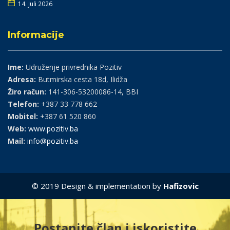
14. Juli 2026
Informacije
Ime:
Udruženje privrednika Pozitiv
Adresa:
Butmirska cesta 18d, Ilidža
Žiro račun:
141-306-53200086-14, BBI
Telefon:
+387 33 778 662
Mobitel:
+387 61 520 860
Web:
www.pozitiv.ba
Mail:
info@pozitiv.ba
© 2019 Design & implementation by
Hafizovic
Postanite član i iskoristite