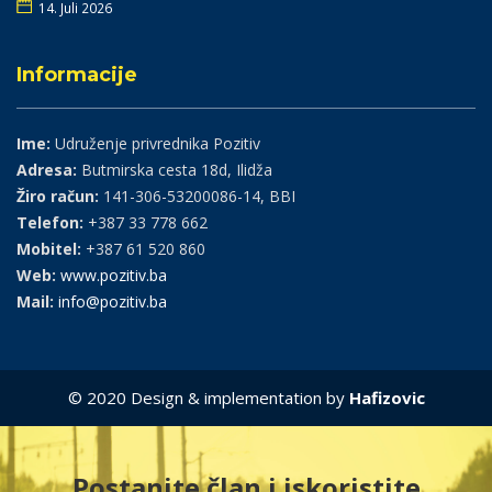
14. Juli 2026
Informacije
Ime:
Udruženje privrednika Pozitiv
Adresa:
Butmirska cesta 18d, Ilidža
Žiro račun:
141-306-53200086-14, BBI
Telefon:
+387 33 778 662
Mobitel:
+387 61 520 860
Web:
www.pozitiv.ba
Mail:
info@pozitiv.ba
© 2020 Design & implementation by
Hafizovic
Postanite član i iskoristite