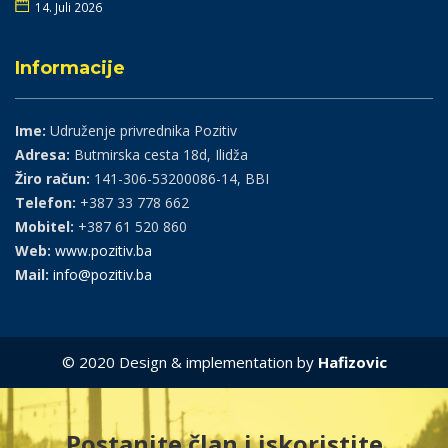
14. Juli 2026
Informacije
Ime:
Udruženje privrednika Pozitiv
Adresa:
Butmirska cesta 18d, Ilidža
Žiro račun:
141-306-53200086-14, BBI
Telefon:
+387 33 778 662
Mobitel:
+387 61 520 860
Web:
www.pozitiv.ba
Mail:
info@pozitiv.ba
© 2020 Design & implementation by
Hafizovic
Postanite član i iskoristite