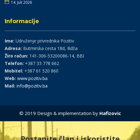
14. Juli 2026
Informacije
Ime:
Udruženje privrednika Pozitiv
Adresa:
Butmirska cesta 18d, Ilidža
Žiro račun:
141-306-53200086-14, BBI
Telefon:
+387 33 778 662
Mobitel:
+387 61 520 860
Web:
www.pozitiv.ba
Mail:
info@pozitiv.ba
© 2019 Design & implementation by
Hafizovic
Postanite član i iskoristite